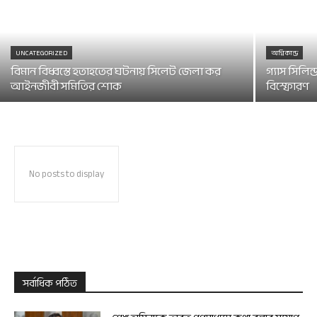
UNCATEGORIZED
অগ্নিকান্ড
বিমান বিধ্বস্তে হতাহতের ঘটনায় সিলেট জেলা কর
গ্যাস সিলিন্
আইনজীবী সমিতির শোক
বিস্ফোরণ
No posts to display
সর্বাধিক পঠিত