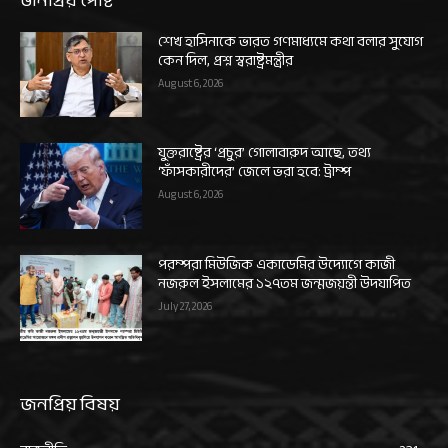
শেখ হাসিনাকে ভারত গণমাধ্যমে কথা বলার সুযোগ
কেন দিল, প্রশ্ন স্বরাষ্ট্রমন্ত্রীর
August 6, 2026
যুক্তরাষ্ট্রের ‘প্রচুর’ গোলাবারুদ আছে, তথ্য
‘ফাঁসকারীদের’ জেলে ভরা হবে: ট্রাম্প
August 6, 2026
পরম্পরা মিউজিক একাডেমির উদ্যোগে কাজী
নজরুল ইসলামের ১২৭তম জন্মজয়ন্তী উদযাপিত
July 27, 2026
জনপ্রিয় বিষয়