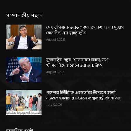
সম্পাদকীয় পছন্দ
শেখ হাসিনাকে ভারত গণমাধ্যমে কথা বলার সুযোগ
কেন দিল, প্রশ্ন স্বরাষ্ট্রমন্ত্রীর
August 6, 2026
যুক্তরাষ্ট্রের ‘প্রচুর’ গোলাবারুদ আছে, তথ্য
‘ফাঁসকারীদের’ জেলে ভরা হবে: ট্রাম্প
August 6, 2026
পরম্পরা মিউজিক একাডেমির উদ্যোগে কাজী
নজরুল ইসলামের ১২৭তম জন্মজয়ন্তী উদযাপিত
July 27, 2026
জনপ্রিয় পোষ্ট