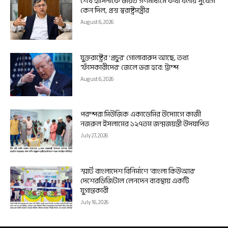
শেখ হাসিনাকে ভারত গণমাধ্যমে কথা বলার সুযোগ
কেন দিল, প্রশ্ন স্বরাষ্ট্রমন্ত্রীর
August 6, 2026
যুক্তরাষ্ট্রের ‘প্রচুর’ গোলাবারুদ আছে, তথ্য
‘ফাঁসকারীদের’ জেলে ভরা হবে: ট্রাম্প
August 6, 2026
পরম্পরা মিউজিক একাডেমির উদ্যোগে কাজী
নজরুল ইসলামের ১২৭তম জন্মজয়ন্তী উদযাপিত
July 27, 2026
স্মার্ট বাংলাদেশ বিনির্মাণে ‘বাংলা কিউআর’
দেশেরডিজিটাল লেনদেন ব্যবস্থায় একটি
যুগান্তকারী
July 16, 2026