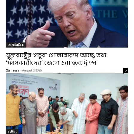
আন্তর্জাতিক
যুক্তরাষ্ট্রের ‘প্রচুর’ গোলাবারুদ আছে, তথ্য
‘ফাঁসকারীদের’ জেলে ভরা হবে: ট্রাম্প
2wnews
-
August 6, 2026
0
Sylhet