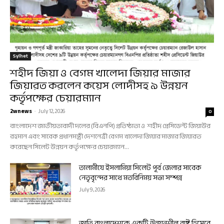
Sylhet
শহীদ জিয়া ও বেগম খালেদা জিয়ার মাজার
জিয়ারত করলেন কয়েস লোদীসহ ৯ উন্নয়ন
কর্তৃপক্ষের চেয়ারম্যান
2wnews
-
July 12, 2026
0
বাংলাদেশ জাতীয়তাবাদী দলের (বিএনপি) প্রতিষ্ঠাতা ও শহীদ প্রেসিডেন্ট জিয়াউর
রহমান এবং সাবেক প্রধানমন্ত্রী দেশনেত্রী বেগম খালেদা জিয়ার মাজার জিয়ারত
করেছেন সিলেট উন্নয়ন কর্তৃপক্ষের চেয়ারম্যান...
তালামীযে ইসলামিয়া সিলেট পূর্ব জেলার সাবেক
নেতৃবৃন্দের সাথে মতবিনিময় সভা সম্পন্ন
July 9, 2026
জাতি বাংলাদেশকে একটি উন্নয়নশীল রাষ্ট্র হিসেবে