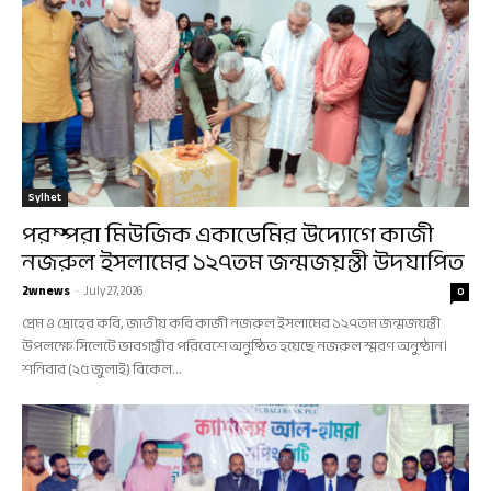
Sylhet
পরম্পরা মিউজিক একাডেমির উদ্যোগে কাজী
নজরুল ইসলামের ১২৭তম জন্মজয়ন্তী উদযাপিত
2wnews
-
July 27, 2026
0
প্রেম ও দ্রোহের কবি, জাতীয় কবি কাজী নজরুল ইসলামের ১২৭তম জন্মজয়ন্তী
উপলক্ষে সিলেটে ভাবগম্ভীর পরিবেশে অনুষ্ঠিত হয়েছে নজরুল স্মরণ অনুষ্ঠান।
শনিবার (২৫ জুলাই) বিকেল...