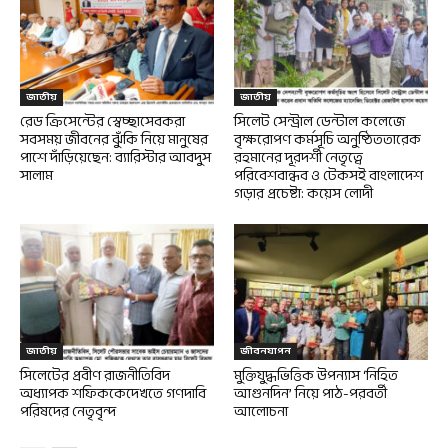
জাতীয়
জাতীয়
রেড ক্রিসেন্টের স্বেচ্ছাসেবকরা
সিলেট সেন্ট্রাল ডেন্টাল কলেজে
সবসময় জীবনের ঝুঁকি নিয়ে মানুষের
বৃক্ষরোপণ কর্মসূচি অনুষ্ঠিততারেক
পাশে দাঁড়িয়েছেন: ব্যারিস্টার আবদুস
রহমানের দূরদর্শী নেতৃত্বে
সালাম
পরিবেশবান্ধব ও টেকসই বাংলাদেশ
গড়ার প্রচেষ্টা: কয়েস লোদী
জাতীয়
জীবনযাপন
সিলেটের প্রবীণ রাজনীতিবিদ
মুক্তিযুদ্ধভিত্তিক উপন্যাস ‘নিহিত
অধ্যাপক শফিককেদেখতে গণদাবি
আগুনদিন’ নিয়ে পাঠ-পরবর্তী
পরিষদের নেতৃবৃন্দ
আলোচনা