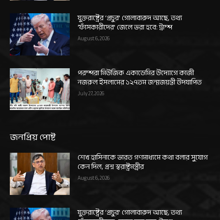
যুক্তরাষ্ট্রের ‘প্রচুর’ গোলাবারুদ আছে, তথ্য
‘ফাঁসকারীদের’ জেলে ভরা হবে: ট্রাম্প
August 6, 2026
পরম্পরা মিউজিক একাডেমির উদ্যোগে কাজী
নজরুল ইসলামের ১২৭তম জন্মজয়ন্তী উদযাপিত
July 27, 2026
জনপ্রিয় পোষ্ট
শেখ হাসিনাকে ভারত গণমাধ্যমে কথা বলার সুযোগ
কেন দিল, প্রশ্ন স্বরাষ্ট্রমন্ত্রীর
August 6, 2026
যুক্তরাষ্ট্রের ‘প্রচুর’ গোলাবারুদ আছে, তথ্য