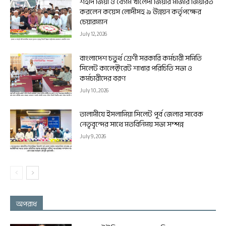
শহীদ জিয়া ও বেগম খালেদা জিয়ার মাজার জিয়ারত
করলেন কয়েস লোদীসহ ৯ উন্নয়ন কর্তৃপক্ষের
চেয়ারম্যান
July 12, 2026
বাংলাদেশ চতুর্থ শ্রেণী সরকারি কর্মচারী সমিতি
সিলেট কালেক্টরেট শাখার পরিচিতি সভা ও
কর্মচারীদের বরণ
July 10, 2026
তালামীযে ইসলামিয়া সিলেট পূর্ব জেলার সাবেক
নেতৃবৃন্দের সাথে মতবিনিময় সভা সম্পন্ন
July 9, 2026
অপরাধ