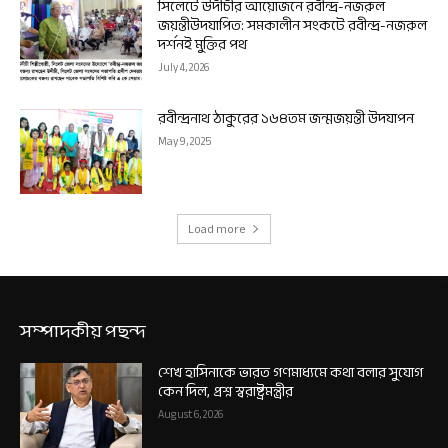
সিলেটে উদীচীর আয়োজনে রবীন্দ্র-নজরুল
জয়ন্তীউদযাপিত: সমকালীন সংকটে রবীন্দ্র-নজরুল
দর্শনই মুক্তির পথ
July 4, 2026
রবীন্দ্রনাথ ঠাকুরের ১৬৪তম জন্মজয়ন্তী উদযাপন
May 9, 2025
Load more
সম্পাদকীয় পছন্দ
শেখ হাসিনাকে ভারত গণমাধ্যমে কথা বলার সুযোগ
কেন দিল, প্রশ্ন স্বরাষ্ট্রমন্ত্রীর
August 6, 2026