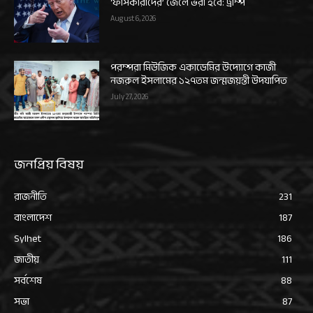
‘ফাঁসকারীদের’ জেলে ভরা হবে: ট্রাম্প
August 6, 2026
পরম্পরা মিউজিক একাডেমির উদ্যোগে কাজী
নজরুল ইসলামের ১২৭তম জন্মজয়ন্তী উদযাপিত
July 27, 2026
জনপ্রিয় বিষয়
রাজনীতি
231
বাংলাদেশ
187
Sylhet
186
জাতীয়
111
সর্বশেষ
88
সভা
87