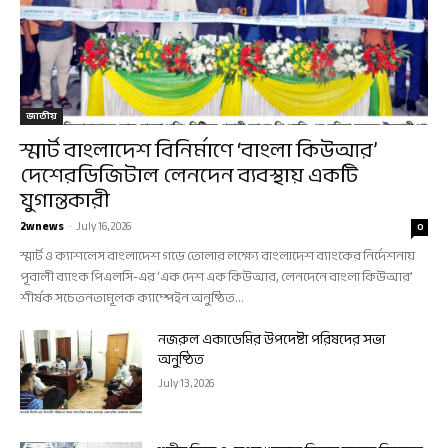
জাতীয়
স্মার্ট বাংলাদেশ বিনির্মাণে ‘বাংলা কিউআর’
দেশেরডিজিটাল লেনদেন ব্যবস্থায় একটি
যুগান্তকারী
2wnews
-
July 16, 2026
0
স্মার্ট ও ক্যাশলেস বাংলাদেশ গড়ে তোলার লক্ষ্যে বাংলাদেশ ব্যাংকের নির্দেশনায়
পূবালী ব্যাংক পিএলসি-এর ‘এক দেশ এক কিউআর, লেনদেনে বাংলা কিউআর’
শীর্ষক সচেতনতামূলক ক্যাম্পেইন অনুষ্ঠিত...
নজরুল একাডেমির উপদেষ্টা পরিষদের সভা
অনুষ্ঠিত
July 13, 2026