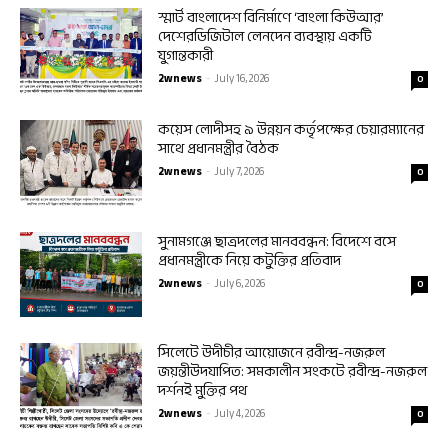
স্মার্ট বাংলাদেশ বিনির্মাণে ‘বাংলা কিউআর’
দেশেরডিজিটাল লেনদেন ব্যবস্থায় একটি
যুগান্তকারী
2wnews
-
July 16, 2026
0
কয়েস লোদীসহ ৯ উন্নয়ন কর্তৃপক্ষের চেয়ারম্যানের
সাথে প্রধানমন্ত্রীর বৈঠক
2wnews
-
July 7, 2026
0
সুনামগঞ্জে ছাত্রদলের মানববন্ধন: বিদেশে বসে
প্রধানমন্ত্রীকে নিয়ে কটুক্তির প্রতিবাদ
2wnews
-
July 6, 2026
0
সিলেটে উদীচীর আয়োজনে রবীন্দ্র-নজরুল
জয়ন্তীউদযাপিত: সমকালীন সংকটে রবীন্দ্র-নজরুল
দর্শনই মুক্তির পথ
2wnews
-
July 4, 2026
0