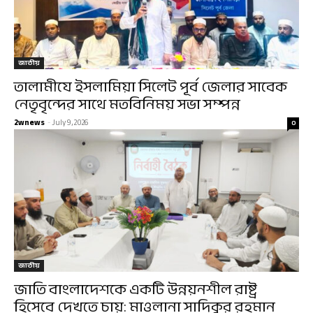
জাতীয়
তালামীযে ইসলামিয়া সিলেট পূর্ব জেলার সাবেক
নেতৃবৃন্দের সাথে মতবিনিময় সভা সম্পন্ন
2wnews
-
July 9, 2026
0
জাতীয়
জাতি বাংলাদেশকে একটি উন্নয়নশীল রাষ্ট্র
হিসেবে দেখতে চায়: মাওলানা সাদিকুর রহমান