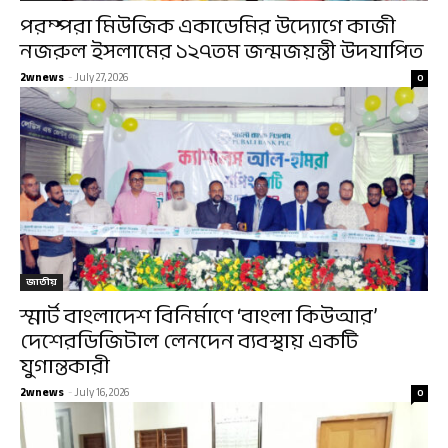
পরম্পরা মিউজিক একাডেমির উদ্যোগে কাজী
নজরুল ইসলামের ১২৭তম জন্মজয়ন্তী উদযাপিত
2wnews
-
July 27, 2026
0
জাতীয়
স্মার্ট বাংলাদেশ বিনির্মাণে ‘বাংলা কিউআর’
দেশেরডিজিটাল লেনদেন ব্যবস্থায় একটি
যুগান্তকারী
2wnews
-
July 16, 2026
0