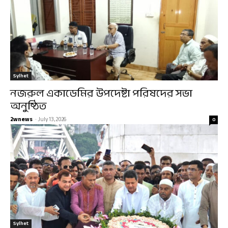
Sylhet
নজরুল একাডেমির উপদেষ্টা পরিষদের সভা
অনুষ্ঠিত
2wnews
-
July 13, 2026
0
Sylhet