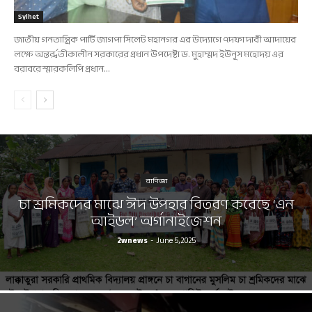
Sylhet
জাতীয় গনতান্ত্রিক পার্টি জাগপা সিলেট মহানগর এর উদ্যোগে ৭দফা দাবী আদায়ের
লক্ষে অন্তর্র্বতীকালীন সরকারের প্রধান উপদেষ্টা ড. মুহাম্মদ ইউনূস মহোদয় এর
বরাবরে স্মারকলিপি প্রধান...
বাণিজ্য
চা শ্রমিকদের মাঝে ঈদ উপহার বিতরণ করেছে ‘এন
আইডল’ অর্গানাইজেশন
2wnews
-
June 5, 2025