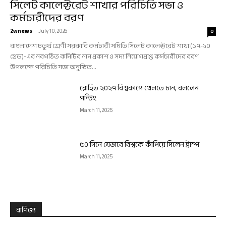
সিলেট কালেক্টরেট শাখার পরিচিতি সভা ও
কর্মচারীদের বরণ
2wnews
-
July 10, 2026
0
বাংলাদেশ চতুর্থ শ্রেণী সরকারি কর্মচারী সমিতি সিলেট কালেক্টরেট শাখা (১৭-২০
গ্রেড)-এর নবগঠিত কমিটির নাম প্রকাশ ও সদ্য নিয়োগপ্রাপ্ত কর্মচারীদের বরণ
উপলক্ষে পরিচিতি সভা অনুষ্ঠিত...
রোহিত ২০২৭ বিশ্বকাপে খেলতে চান, বললেন
পন্টিং
March 11, 2025
৫০ দিনে যেভাবে বিশ্বকে কাঁপিয়ে দিলেন ট্রাম্প
March 11, 2025
বাণিজ্য