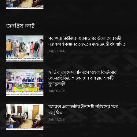
জনপ্রিয় পোষ্ট
পরম্পরা মিউজিক একাডেমির উদ্যোগে কাজী
নজরুল ইসলামের ১২৭তম জন্মজয়ন্তী উদযাপিত
July 27, 2026
স্মার্ট বাংলাদেশ বিনির্মাণে ‘বাংলা কিউআর’
দেশেরডিজিটাল লেনদেন ব্যবস্থায় একটি
যুগান্তকারী
July 16, 2026
নজরুল একাডেমির উপদেষ্টা পরিষদের সভা
অনুষ্ঠিত
July 13, 2026