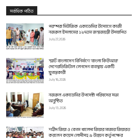
সর্বাধিক পঠিত
পরম্পরা মিউজিক একাডেমির উদ্যোগে কাজী
নজরুল ইসলামের ১২৭তম জন্মজয়ন্তী উদযাপিত
July 27, 2026
স্মার্ট বাংলাদেশ বিনির্মাণে ‘বাংলা কিউআর’
দেশেরডিজিটাল লেনদেন ব্যবস্থায় একটি
যুগান্তকারী
July 16, 2026
নজরুল একাডেমির উপদেষ্টা পরিষদের সভা
অনুষ্ঠিত
July 13, 2026
শহীদ জিয়া ও বেগম খালেদা জিয়ার মাজার জিয়ারত
করলেন কয়েস লোদীসহ ৯ উন্নয়ন কর্তৃপক্ষের