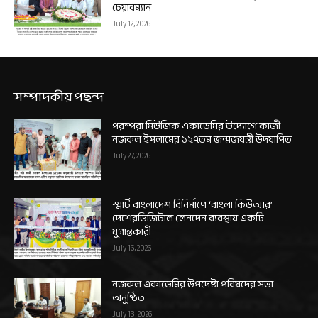
চেয়ারম্যান
July 12, 2026
সম্পাদকীয় পছন্দ
পরম্পরা মিউজিক একাডেমির উদ্যোগে কাজী
নজরুল ইসলামের ১২৭তম জন্মজয়ন্তী উদযাপিত
July 27, 2026
স্মার্ট বাংলাদেশ বিনির্মাণে ‘বাংলা কিউআর’
দেশেরডিজিটাল লেনদেন ব্যবস্থায় একটি
যুগান্তকারী
July 16, 2026
নজরুল একাডেমির উপদেষ্টা পরিষদের সভা
অনুষ্ঠিত
July 13, 2026