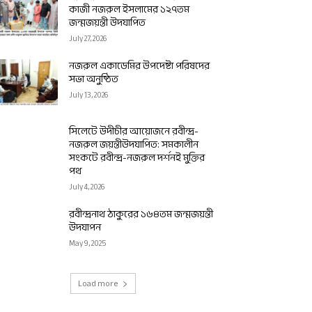
কাজী নজরুল ইসলামের ১২৭তম
জন্মজয়ন্তী উদযাপিত
July 27, 2026
নজরুল একাডেমির উপদেষ্টা পরিষদের
সভা অনুষ্ঠিত
July 13, 2026
সিলেটে উদীচীর আয়োজনে রবীন্দ্র-
নজরুল জয়ন্তীউদযাপিত: সমকালীন
সংকটে রবীন্দ্র-নজরুল দর্শনই মুক্তির
পথ
July 4, 2026
রবীন্দ্রনাথ ঠাকুরের ১৬৪তম জন্মজয়ন্তী
উদযাপন
May 9, 2025
Load more