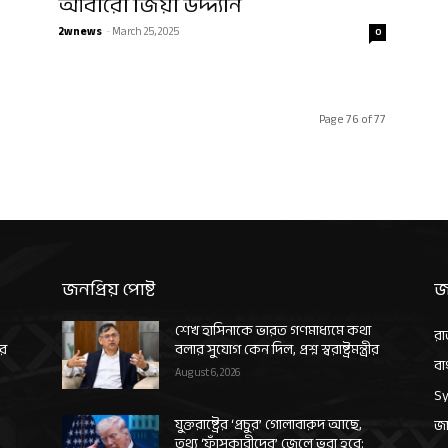
আবারো জিয়া উদ্দ্যান
2wnews
-
March 25, 2025
0
Page 76 of 77
জনপ্রিয় পোষ্ট
জ
শেখ হাসিনাকে ভারত গণমাধ্যমে কথা
রা
ীর
বলার সুযোগ কেন দিল, প্রশ্ন স্বরাষ্ট্রমন্ত্রীর
বা
August 6, 2026
Sy
যুক্তরাষ্ট্রের ‘প্রচুর’ গোলাবারুদ আছে,
জা
তথ্য ‘ফাঁসকারীদের’ জেলে ভরা হবে: