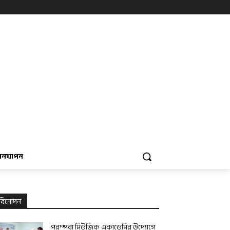
বনযাপন
বিনোদন
পরম্পরা মিউজিক একাডেমির উদ্যোগে