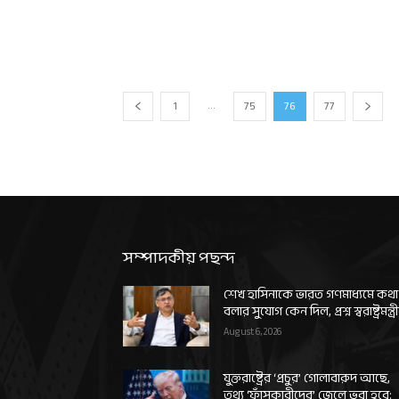
...
1
75
76
77
সম্পাদকীয় পছন্দ
শেখ হাসিনাকে ভারত গণমাধ্যমে কথা
বলার সুযোগ কেন দিল, প্রশ্ন স্বরাষ্ট্রমন্ত্র
August 6, 2026
যুক্তরাষ্ট্রের ‘প্রচুর’ গোলাবারুদ আছে,
তথ্য ‘ফাঁসকারীদের’ জেলে ভরা হবে: