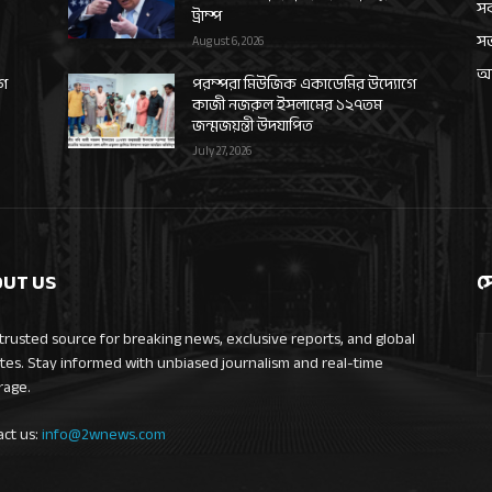
সর
ট্রাম্প
স
August 6, 2026
আন
গে
পরম্পরা মিউজিক একাডেমির উদ্যোগে
কাজী নজরুল ইসলামের ১২৭তম
জন্মজয়ন্তী উদযাপিত
July 27, 2026
UT US
স
trusted source for breaking news, exclusive reports, and global
tes. Stay informed with unbiased journalism and real-time
rage.
act us:
info@2wnews.com