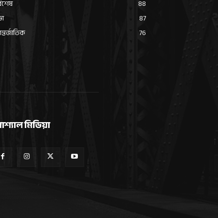
্বশেষ
88
ভা
87
্তর্জাতিক
76
োশ্যাল মিডিয়া