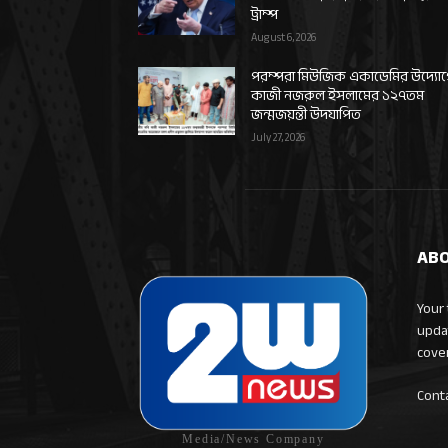
ট্রাম্প
August 6, 2026
পরম্পরা মিউজিক একাডেমির উদ্যো
কাজী নজরুল ইসলামের ১২৭তম
জন্মজয়ন্তী উদযাপিত
July 27, 2026
ABO
Your 
upda
cove
Cont
Media/News Company