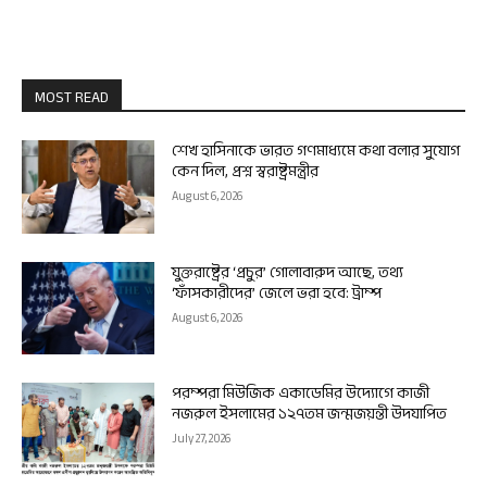
MOST READ
শেখ হাসিনাকে ভারত গণমাধ্যমে কথা বলার সুযোগ
কেন দিল, প্রশ্ন স্বরাষ্ট্রমন্ত্রীর
August 6, 2026
যুক্তরাষ্ট্রের ‘প্রচুর’ গোলাবারুদ আছে, তথ্য
‘ফাঁসকারীদের’ জেলে ভরা হবে: ট্রাম্প
August 6, 2026
পরম্পরা মিউজিক একাডেমির উদ্যোগে কাজী
নজরুল ইসলামের ১২৭তম জন্মজয়ন্তী উদযাপিত
July 27, 2026