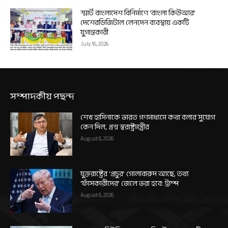
স্মার্ট বাংলাদেশ বিনির্মাণে ‘বাংলা কিউআর’
দেশেরডিজিটাল লেনদেন ব্যবস্থায় একটি
যুগান্তকারী
July 16, 2026
সম্পাদকীয় পছন্দ
শেখ হাসিনাকে ভারত গণমাধ্যমে কথা বলার সুযোগ
কেন দিল, প্রশ্ন স্বরাষ্ট্রমন্ত্রীর
August 6, 2026
যুক্তরাষ্ট্রের ‘প্রচুর’ গোলাবারুদ আছে, তথ্য
‘ফাঁসকারীদের’ জেলে ভরা হবে: ট্রাম্প
August 6, 2026