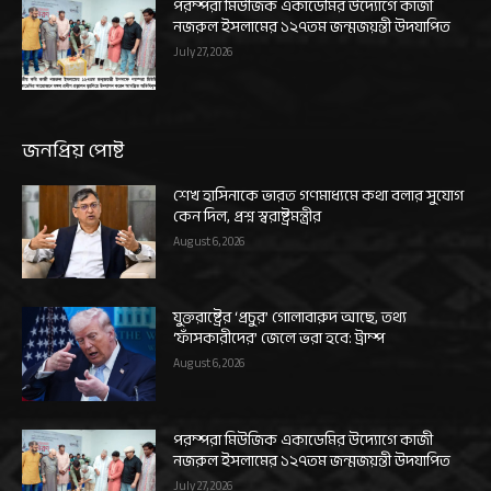
পরম্পরা মিউজিক একাডেমির উদ্যোগে কাজী
নজরুল ইসলামের ১২৭তম জন্মজয়ন্তী উদযাপিত
July 27, 2026
জনপ্রিয় পোষ্ট
শেখ হাসিনাকে ভারত গণমাধ্যমে কথা বলার সুযোগ
কেন দিল, প্রশ্ন স্বরাষ্ট্রমন্ত্রীর
August 6, 2026
যুক্তরাষ্ট্রের ‘প্রচুর’ গোলাবারুদ আছে, তথ্য
‘ফাঁসকারীদের’ জেলে ভরা হবে: ট্রাম্প
August 6, 2026
পরম্পরা মিউজিক একাডেমির উদ্যোগে কাজী
নজরুল ইসলামের ১২৭তম জন্মজয়ন্তী উদযাপিত
July 27, 2026