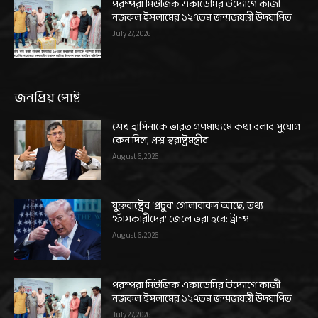
পরম্পরা মিউজিক একাডেমির উদ্যোগে কাজী
নজরুল ইসলামের ১২৭তম জন্মজয়ন্তী উদযাপিত
July 27, 2026
জনপ্রিয় পোষ্ট
শেখ হাসিনাকে ভারত গণমাধ্যমে কথা বলার সুযোগ
কেন দিল, প্রশ্ন স্বরাষ্ট্রমন্ত্রীর
August 6, 2026
যুক্তরাষ্ট্রের ‘প্রচুর’ গোলাবারুদ আছে, তথ্য
‘ফাঁসকারীদের’ জেলে ভরা হবে: ট্রাম্প
August 6, 2026
পরম্পরা মিউজিক একাডেমির উদ্যোগে কাজী
নজরুল ইসলামের ১২৭তম জন্মজয়ন্তী উদযাপিত
July 27, 2026