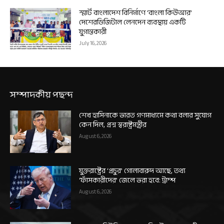
স্মার্ট বাংলাদেশ বিনির্মাণে ‘বাংলা কিউআর’
দেশেরডিজিটাল লেনদেন ব্যবস্থায় একটি
যুগান্তকারী
July 16, 2026
সম্পাদকীয় পছন্দ
শেখ হাসিনাকে ভারত গণমাধ্যমে কথা বলার সুযোগ
কেন দিল, প্রশ্ন স্বরাষ্ট্রমন্ত্রীর
August 6, 2026
যুক্তরাষ্ট্রের ‘প্রচুর’ গোলাবারুদ আছে, তথ্য
‘ফাঁসকারীদের’ জেলে ভরা হবে: ট্রাম্প
August 6, 2026