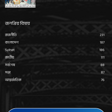
জনপ্রিয় বিষয়
রাজনীতি
231
বাংলাদেশ
187
Sylhet
186
জাতীয়
111
সর্বশেষ
88
সভা
87
আন্তর্জাতিক
76