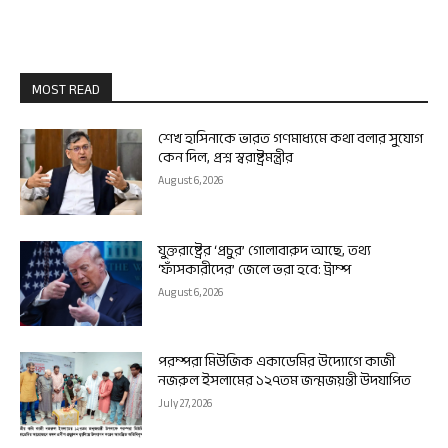
MOST READ
শেখ হাসিনাকে ভারত গণমাধ্যমে কথা বলার সুযোগ
কেন দিল, প্রশ্ন স্বরাষ্ট্রমন্ত্রীর
August 6, 2026
যুক্তরাষ্ট্রের ‘প্রচুর’ গোলাবারুদ আছে, তথ্য
‘ফাঁসকারীদের’ জেলে ভরা হবে: ট্রাম্প
August 6, 2026
পরম্পরা মিউজিক একাডেমির উদ্যোগে কাজী
নজরুল ইসলামের ১২৭তম জন্মজয়ন্তী উদযাপিত
July 27, 2026