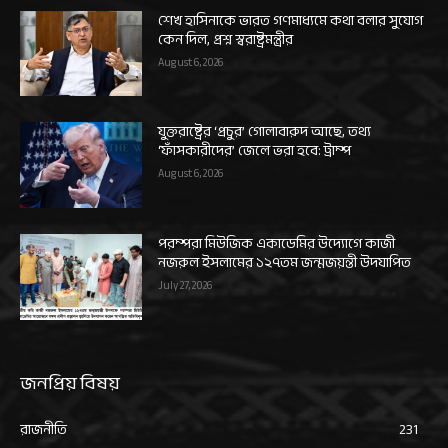
শেখ হাসিনাকে ভারত গণমাধ্যমে কথা বলার সুযোগ
কেন দিল, প্রশ্ন স্বরাষ্ট্রমন্ত্রীর
August 6, 2026
যুক্তরাষ্ট্রের ‘প্রচুর’ গোলাবারুদ আছে, তথ্য
‘ফাঁসকারীদের’ জেলে ভরা হবে: ট্রাম্প
August 6, 2026
পরম্পরা মিউজিক একাডেমির উদ্যোগে কাজী
নজরুল ইসলামের ১২৭তম জন্মজয়ন্তী উদযাপিত
July 27, 2026
জনপ্রিয় বিষয়
রাজনীতি
231