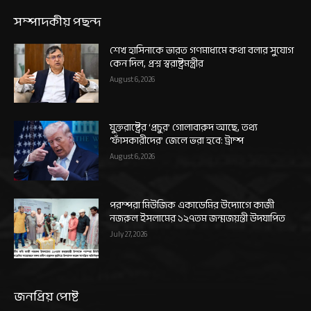
সম্পাদকীয় পছন্দ
শেখ হাসিনাকে ভারত গণমাধ্যমে কথা বলার সুযোগ
কেন দিল, প্রশ্ন স্বরাষ্ট্রমন্ত্রীর
August 6, 2026
যুক্তরাষ্ট্রের ‘প্রচুর’ গোলাবারুদ আছে, তথ্য
‘ফাঁসকারীদের’ জেলে ভরা হবে: ট্রাম্প
August 6, 2026
পরম্পরা মিউজিক একাডেমির উদ্যোগে কাজী
নজরুল ইসলামের ১২৭তম জন্মজয়ন্তী উদযাপিত
July 27, 2026
জনপ্রিয় পোষ্ট