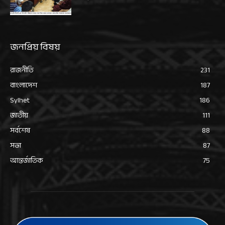
জনপ্রিয় বিষয়
রাজনীতি
231
বাংলাদেশ
187
Sylhet
186
জাতীয়
111
সর্বশেষ
88
সভা
87
আন্তর্জাতিক
75