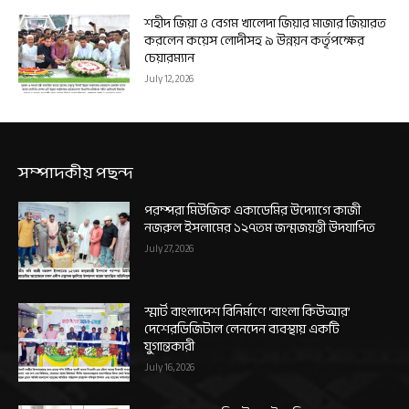
শহীদ জিয়া ও বেগম খালেদা জিয়ার মাজার জিয়ারত
করলেন কয়েস লোদীসহ ৯ উন্নয়ন কর্তৃপক্ষের
চেয়ারম্যান
July 12, 2026
সম্পাদকীয় পছন্দ
পরম্পরা মিউজিক একাডেমির উদ্যোগে কাজী
নজরুল ইসলামের ১২৭তম জন্মজয়ন্তী উদযাপিত
July 27, 2026
স্মার্ট বাংলাদেশ বিনির্মাণে ‘বাংলা কিউআর’
দেশেরডিজিটাল লেনদেন ব্যবস্থায় একটি
যুগান্তকারী
July 16, 2026