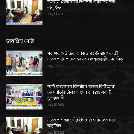
নজরুল একাডেমির উপদেষ্টা পরিষদের সভা
অনুষ্ঠিত
July 13, 2026
জনপ্রিয় পোষ্ট
পরম্পরা মিউজিক একাডেমির উদ্যোগে কাজী
নজরুল ইসলামের ১২৭তম জন্মজয়ন্তী উদযাপিত
July 27, 2026
স্মার্ট বাংলাদেশ বিনির্মাণে ‘বাংলা কিউআর’
দেশেরডিজিটাল লেনদেন ব্যবস্থায় একটি
যুগান্তকারী
July 16, 2026
নজরুল একাডেমির উপদেষ্টা পরিষদের সভা
অনুষ্ঠিত
July 13, 2026