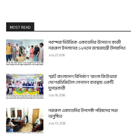
MOST READ
পরম্পরা মিউজিক একাডেমির উদ্যোগে কাজী
নজরুল ইসলামের ১২৭তম জন্মজয়ন্তী উদযাপিত
July 27, 2026
স্মার্ট বাংলাদেশ বিনির্মাণে ‘বাংলা কিউআর’
দেশেরডিজিটাল লেনদেন ব্যবস্থায় একটি
যুগান্তকারী
July 16, 2026
নজরুল একাডেমির উপদেষ্টা পরিষদের সভা
অনুষ্ঠিত
July 13, 2026