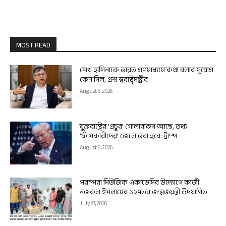
MOST READ
শেখ হাসিনাকে ভারত গণমাধ্যমে কথা বলার সুযোগ
কেন দিল, প্রশ্ন স্বরাষ্ট্রমন্ত্রীর
August 6, 2026
যুক্তরাষ্ট্রের ‘প্রচুর’ গোলাবারুদ আছে, তথ্য
‘ফাঁসকারীদের’ জেলে ভরা হবে: ট্রাম্প
August 6, 2026
পরম্পরা মিউজিক একাডেমির উদ্যোগে কাজী
নজরুল ইসলামের ১২৭তম জন্মজয়ন্তী উদযাপিত
July 27, 2026