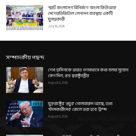
স্মার্ট বাংলাদেশ বিনির্মাণে ‘বাংলা কিউআর’
দেশেরডিজিটাল লেনদেন ব্যবস্থায় একটি
যুগান্তকারী
July 16, 2026
সম্পাদকীয় পছন্দ
শেখ হাসিনাকে ভারত গণমাধ্যমে কথা বলার সুযোগ
কেন দিল, প্রশ্ন স্বরাষ্ট্রমন্ত্রীর
August 6, 2026
যুক্তরাষ্ট্রের ‘প্রচুর’ গোলাবারুদ আছে, তথ্য
‘ফাঁসকারীদের’ জেলে ভরা হবে: ট্রাম্প
August 6, 2026