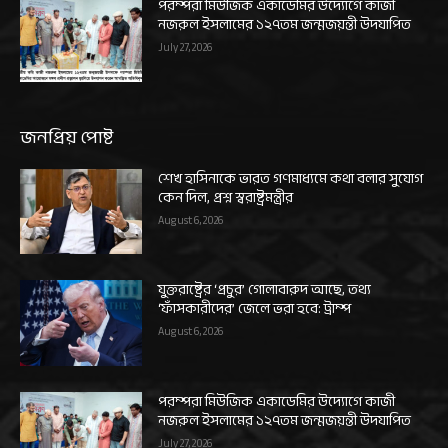
পরম্পরা মিউজিক একাডেমির উদ্যোগে কাজী
নজরুল ইসলামের ১২৭তম জন্মজয়ন্তী উদযাপিত
July 27, 2026
জনপ্রিয় পোষ্ট
শেখ হাসিনাকে ভারত গণমাধ্যমে কথা বলার সুযোগ
কেন দিল, প্রশ্ন স্বরাষ্ট্রমন্ত্রীর
August 6, 2026
যুক্তরাষ্ট্রের ‘প্রচুর’ গোলাবারুদ আছে, তথ্য
‘ফাঁসকারীদের’ জেলে ভরা হবে: ট্রাম্প
August 6, 2026
পরম্পরা মিউজিক একাডেমির উদ্যোগে কাজী
নজরুল ইসলামের ১২৭তম জন্মজয়ন্তী উদযাপিত
July 27, 2026