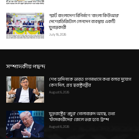
স্মার্ট বাংলাদেশ বিনির্মাণে ‘বাংলা কিউআর’
দেশেরডিজিটাল লেনদেন ব্যবস্থায় একটি
যুগান্তকারী
July 16, 2026
সম্পাদকীয় পছন্দ
শেখ হাসিনাকে ভারত গণমাধ্যমে কথা বলার সুযোগ
কেন দিল, প্রশ্ন স্বরাষ্ট্রমন্ত্রীর
August 6, 2026
যুক্তরাষ্ট্রের ‘প্রচুর’ গোলাবারুদ আছে, তথ্য
‘ফাঁসকারীদের’ জেলে ভরা হবে: ট্রাম্প
August 6, 2026