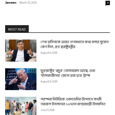
2wnews
-
March 25, 2025
0
MOST READ
শেখ হাসিনাকে ভারত গণমাধ্যমে কথা বলার সুযোগ
কেন দিল, প্রশ্ন স্বরাষ্ট্রমন্ত্রীর
August 6, 2026
যুক্তরাষ্ট্রের ‘প্রচুর’ গোলাবারুদ আছে, তথ্য
‘ফাঁসকারীদের’ জেলে ভরা হবে: ট্রাম্প
August 6, 2026
পরম্পরা মিউজিক একাডেমির উদ্যোগে কাজী
নজরুল ইসলামের ১২৭তম জন্মজয়ন্তী উদযাপিত
July 27, 2026