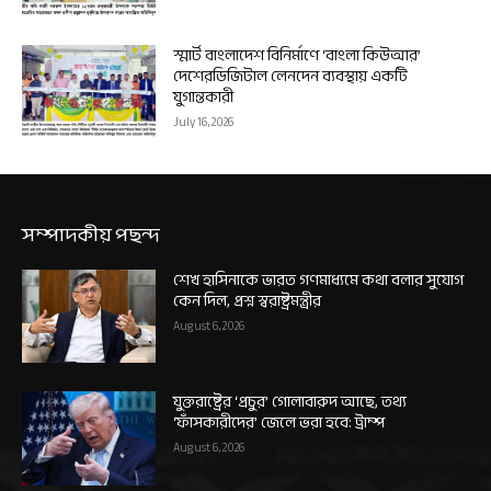
স্মার্ট বাংলাদেশ বিনির্মাণে ‘বাংলা কিউআর’
দেশেরডিজিটাল লেনদেন ব্যবস্থায় একটি
যুগান্তকারী
July 16, 2026
সম্পাদকীয় পছন্দ
শেখ হাসিনাকে ভারত গণমাধ্যমে কথা বলার সুযোগ
কেন দিল, প্রশ্ন স্বরাষ্ট্রমন্ত্রীর
August 6, 2026
যুক্তরাষ্ট্রের ‘প্রচুর’ গোলাবারুদ আছে, তথ্য
‘ফাঁসকারীদের’ জেলে ভরা হবে: ট্রাম্প
August 6, 2026