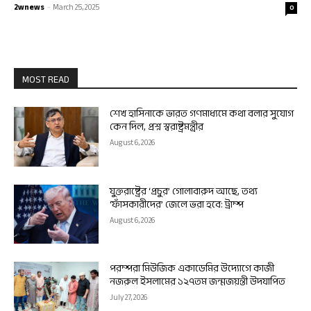
2wnews
-
March 25, 2025
0
MOST READ
শেখ হাসিনাকে ভারত গণমাধ্যমে কথা বলার সুযোগ
কেন দিল, প্রশ্ন স্বরাষ্ট্রমন্ত্রীর
August 6, 2026
যুক্তরাষ্ট্রের ‘প্রচুর’ গোলাবারুদ আছে, তথ্য
‘ফাঁসকারীদের’ জেলে ভরা হবে: ট্রাম্প
August 6, 2026
পরম্পরা মিউজিক একাডেমির উদ্যোগে কাজী
নজরুল ইসলামের ১২৭তম জন্মজয়ন্তী উদযাপিত
July 27, 2026