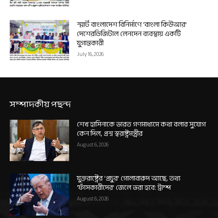
স্মার্ট বাংলাদেশ বিনির্মাণে ‘বাংলা কিউআর’
দেশেরডিজিটাল লেনদেন ব্যবস্থায় একটি
যুগান্তকারী
July 16, 2026
সম্পাদকীয় পছন্দ
শেখ হাসিনাকে ভারত গণমাধ্যমে কথা বলার সুযোগ
কেন দিল, প্রশ্ন স্বরাষ্ট্রমন্ত্রীর
August 6, 2026
যুক্তরাষ্ট্রের ‘প্রচুর’ গোলাবারুদ আছে, তথ্য
‘ফাঁসকারীদের’ জেলে ভরা হবে: ট্রাম্প
August 6, 2026