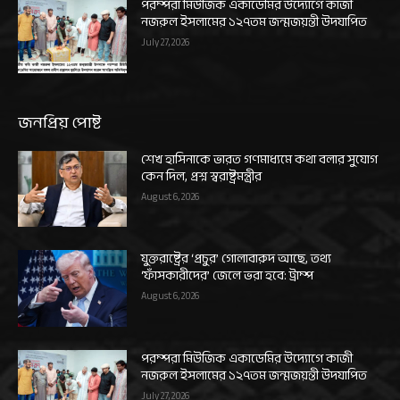
পরম্পরা মিউজিক একাডেমির উদ্যোগে কাজী
নজরুল ইসলামের ১২৭তম জন্মজয়ন্তী উদযাপিত
July 27, 2026
জনপ্রিয় পোষ্ট
শেখ হাসিনাকে ভারত গণমাধ্যমে কথা বলার সুযোগ
কেন দিল, প্রশ্ন স্বরাষ্ট্রমন্ত্রীর
August 6, 2026
যুক্তরাষ্ট্রের ‘প্রচুর’ গোলাবারুদ আছে, তথ্য
‘ফাঁসকারীদের’ জেলে ভরা হবে: ট্রাম্প
August 6, 2026
পরম্পরা মিউজিক একাডেমির উদ্যোগে কাজী
নজরুল ইসলামের ১২৭তম জন্মজয়ন্তী উদযাপিত
July 27, 2026