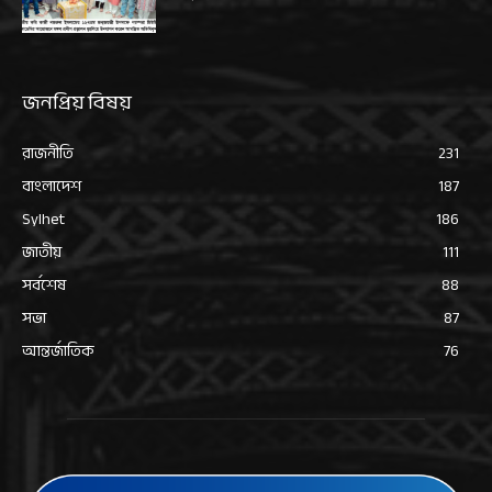
জনপ্রিয় বিষয়
রাজনীতি
231
বাংলাদেশ
187
Sylhet
186
জাতীয়
111
সর্বশেষ
88
সভা
87
আন্তর্জাতিক
76