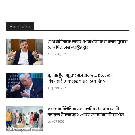
MOST READ
শেখ হাসিনাকে ভারত গণমাধ্যমে কথা বলার সুযোগ
কেন দিল, প্রশ্ন স্বরাষ্ট্রমন্ত্রীর
August 6, 2026
যুক্তরাষ্ট্রের ‘প্রচুর’ গোলাবারুদ আছে, তথ্য
‘ফাঁসকারীদের’ জেলে ভরা হবে: ট্রাম্প
August 6, 2026
পরম্পরা মিউজিক একাডেমির উদ্যোগে কাজী
নজরুল ইসলামের ১২৭তম জন্মজয়ন্তী উদযাপিত
July 27, 2026