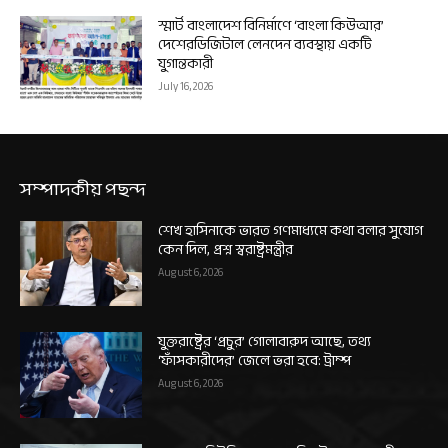
স্মার্ট বাংলাদেশ বিনির্মাণে ‘বাংলা কিউআর’
দেশেরডিজিটাল লেনদেন ব্যবস্থায় একটি
যুগান্তকারী
July 16, 2026
সম্পাদকীয় পছন্দ
শেখ হাসিনাকে ভারত গণমাধ্যমে কথা বলার সুযোগ
কেন দিল, প্রশ্ন স্বরাষ্ট্রমন্ত্রীর
August 6, 2026
যুক্তরাষ্ট্রের ‘প্রচুর’ গোলাবারুদ আছে, তথ্য
‘ফাঁসকারীদের’ জেলে ভরা হবে: ট্রাম্প
August 6, 2026