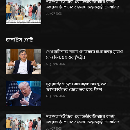
পরম্পরা মিউজিক একাডেমির উদ্যোগে কাজী
নজরুল ইসলামের ১২৭তম জন্মজয়ন্তী উদযাপিত
July 27, 2026
জনপ্রিয় পোষ্ট
শেখ হাসিনাকে ভারত গণমাধ্যমে কথা বলার সুযোগ
কেন দিল, প্রশ্ন স্বরাষ্ট্রমন্ত্রীর
August 6, 2026
যুক্তরাষ্ট্রের ‘প্রচুর’ গোলাবারুদ আছে, তথ্য
‘ফাঁসকারীদের’ জেলে ভরা হবে: ট্রাম্প
August 6, 2026
পরম্পরা মিউজিক একাডেমির উদ্যোগে কাজী
নজরুল ইসলামের ১২৭তম জন্মজয়ন্তী উদযাপিত
July 27, 2026