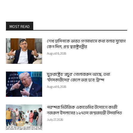
MOST READ
শেখ হাসিনাকে ভারত গণমাধ্যমে কথা বলার সুযোগ
কেন দিল, প্রশ্ন স্বরাষ্ট্রমন্ত্রীর
August 6, 2026
যুক্তরাষ্ট্রের ‘প্রচুর’ গোলাবারুদ আছে, তথ্য
‘ফাঁসকারীদের’ জেলে ভরা হবে: ট্রাম্প
August 6, 2026
পরম্পরা মিউজিক একাডেমির উদ্যোগে কাজী
নজরুল ইসলামের ১২৭তম জন্মজয়ন্তী উদযাপিত
July 27, 2026