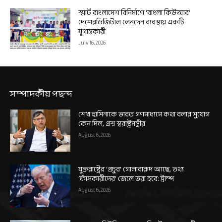
স্মার্ট বাংলাদেশ বিনির্মাণে ‘বাংলা কিউআর’
দেশেরডিজিটাল লেনদেন ব্যবস্থায় একটি
যুগান্তকারী
July 16, 2026
সম্পাদকীয় পছন্দ
শেখ হাসিনাকে ভারত গণমাধ্যমে কথা বলার সুযোগ
কেন দিল, প্রশ্ন স্বরাষ্ট্রমন্ত্রীর
August 6, 2026
যুক্তরাষ্ট্রের ‘প্রচুর’ গোলাবারুদ আছে, তথ্য
‘ফাঁসকারীদের’ জেলে ভরা হবে: ট্রাম্প
August 6, 2026