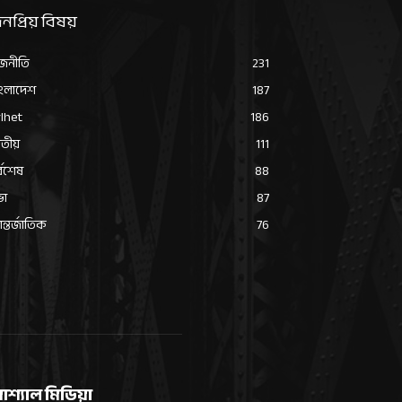
নপ্রিয় বিষয়
জনীতি
231
ংলাদেশ
187
lhet
186
তীয়
111
্বশেষ
88
ভা
87
্তর্জাতিক
76
োশ্যাল মিডিয়া