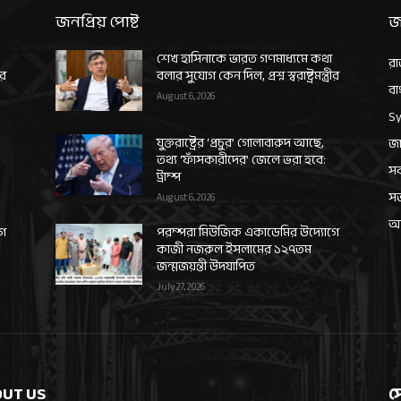
জনপ্রিয় পোষ্ট
জ
শেখ হাসিনাকে ভারত গণমাধ্যমে কথা
রা
ীর
বলার সুযোগ কেন দিল, প্রশ্ন স্বরাষ্ট্রমন্ত্রীর
বা
August 6, 2026
Sy
যুক্তরাষ্ট্রের ‘প্রচুর’ গোলাবারুদ আছে,
জা
তথ্য ‘ফাঁসকারীদের’ জেলে ভরা হবে:
সর
ট্রাম্প
স
August 6, 2026
আন
গে
পরম্পরা মিউজিক একাডেমির উদ্যোগে
কাজী নজরুল ইসলামের ১২৭তম
জন্মজয়ন্তী উদযাপিত
July 27, 2026
UT US
স