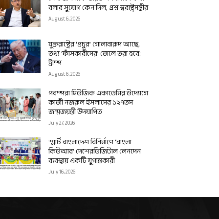
বলার সুযোগ কেন দিল, প্রশ্ন স্বরাষ্ট্রমন্ত্রীর
August 6, 2026
যুক্তরাষ্ট্রের ‘প্রচুর’ গোলাবারুদ আছে,
তথ্য ‘ফাঁসকারীদের’ জেলে ভরা হবে:
ট্রাম্প
August 6, 2026
পরম্পরা মিউজিক একাডেমির উদ্যোগে
কাজী নজরুল ইসলামের ১২৭তম
জন্মজয়ন্তী উদযাপিত
July 27, 2026
স্মার্ট বাংলাদেশ বিনির্মাণে ‘বাংলা
কিউআর’ দেশেরডিজিটাল লেনদেন
ব্যবস্থায় একটি যুগান্তকারী
July 16, 2026