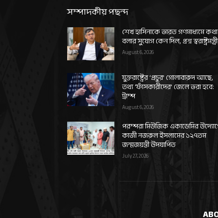
সম্পাদকীয় পছন্দ
শেখ হাসিনাকে ভারত গণমাধ্যমে কথা
বলার সুযোগ কেন দিল, প্রশ্ন স্বরাষ্ট্রমন্ত্র
August 6, 2026
যুক্তরাষ্ট্রের ‘প্রচুর’ গোলাবারুদ আছে,
তথ্য ‘ফাঁসকারীদের’ জেলে ভরা হবে:
ট্রাম্প
August 6, 2026
পরম্পরা মিউজিক একাডেমির উদ্যো
কাজী নজরুল ইসলামের ১২৭তম
জন্মজয়ন্তী উদযাপিত
July 27, 2026
ABO