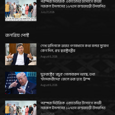
পরম্পরা মিউজিক একাডেমির উদ্যোগে কাজী
নজরুল ইসলামের ১২৭তম জন্মজয়ন্তী উদযাপিত
July 27, 2026
জনপ্রিয় পোষ্ট
শেখ হাসিনাকে ভারত গণমাধ্যমে কথা বলার সুযোগ
কেন দিল, প্রশ্ন স্বরাষ্ট্রমন্ত্রীর
August 6, 2026
যুক্তরাষ্ট্রের ‘প্রচুর’ গোলাবারুদ আছে, তথ্য
‘ফাঁসকারীদের’ জেলে ভরা হবে: ট্রাম্প
August 6, 2026
পরম্পরা মিউজিক একাডেমির উদ্যোগে কাজী
নজরুল ইসলামের ১২৭তম জন্মজয়ন্তী উদযাপিত
July 27, 2026