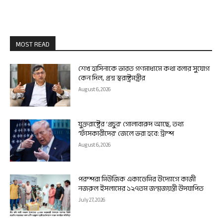
MOST READ
শেখ হাসিনাকে ভারত গণমাধ্যমে কথা বলার সুযোগ
কেন দিল, প্রশ্ন স্বরাষ্ট্রমন্ত্রীর
August 6, 2026
যুক্তরাষ্ট্রের ‘প্রচুর’ গোলাবারুদ আছে, তথ্য
‘ফাঁসকারীদের’ জেলে ভরা হবে: ট্রাম্প
August 6, 2026
পরম্পরা মিউজিক একাডেমির উদ্যোগে কাজী
নজরুল ইসলামের ১২৭তম জন্মজয়ন্তী উদযাপিত
July 27, 2026