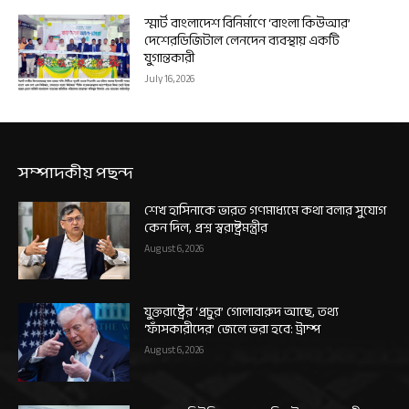
স্মার্ট বাংলাদেশ বিনির্মাণে ‘বাংলা কিউআর’
দেশেরডিজিটাল লেনদেন ব্যবস্থায় একটি
যুগান্তকারী
July 16, 2026
সম্পাদকীয় পছন্দ
শেখ হাসিনাকে ভারত গণমাধ্যমে কথা বলার সুযোগ
কেন দিল, প্রশ্ন স্বরাষ্ট্রমন্ত্রীর
August 6, 2026
যুক্তরাষ্ট্রের ‘প্রচুর’ গোলাবারুদ আছে, তথ্য
‘ফাঁসকারীদের’ জেলে ভরা হবে: ট্রাম্প
August 6, 2026