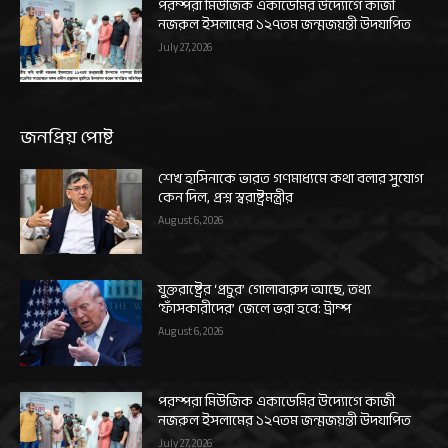
পরম্পরা মিউজিক একাডেমির উদ্যোগে কাজী
নজরুল ইসলামের ১২৭তম জন্মজয়ন্তী উদযাপিত
July 27, 2026
জনপ্রিয় পোষ্ট
শেখ হাসিনাকে ভারত গণমাধ্যমে কথা বলার সুযোগ
কেন দিল, প্রশ্ন স্বরাষ্ট্রমন্ত্রীর
August 6, 2026
যুক্তরাষ্ট্রের ‘প্রচুর’ গোলাবারুদ আছে, তথ্য
‘ফাঁসকারীদের’ জেলে ভরা হবে: ট্রাম্প
August 6, 2026
পরম্পরা মিউজিক একাডেমির উদ্যোগে কাজী
নজরুল ইসলামের ১২৭তম জন্মজয়ন্তী উদযাপিত
July 27, 2026