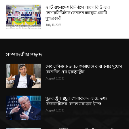
স্মার্ট বাংলাদেশ বিনির্মাণে ‘বাংলা কিউআর’
দেশেরডিজিটাল লেনদেন ব্যবস্থায় একটি
যুগান্তকারী
July 16, 2026
সম্পাদকীয় পছন্দ
শেখ হাসিনাকে ভারত গণমাধ্যমে কথা বলার সুযোগ
কেন দিল, প্রশ্ন স্বরাষ্ট্রমন্ত্রীর
August 6, 2026
যুক্তরাষ্ট্রের ‘প্রচুর’ গোলাবারুদ আছে, তথ্য
‘ফাঁসকারীদের’ জেলে ভরা হবে: ট্রাম্প
August 6, 2026