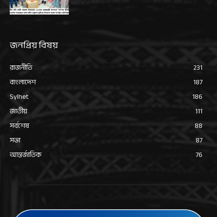
জনপ্রিয় বিষয়
রাজনীতি
231
বাংলাদেশ
187
Sylhet
186
জাতীয়
111
সর্বশেষ
88
সভা
87
আন্তর্জাতিক
76