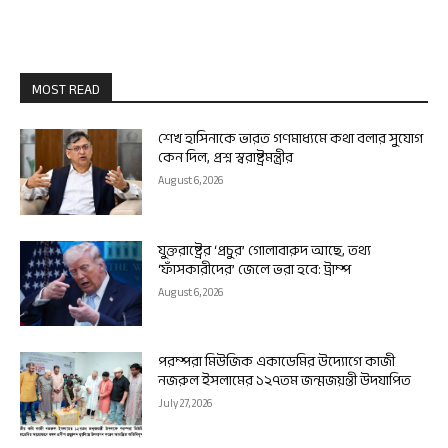
MOST READ
শেখ হাসিনাকে ভারত গণমাধ্যমে কথা বলার সুযোগ
কেন দিল, প্রশ্ন স্বরাষ্ট্রমন্ত্রীর
August 6, 2026
যুক্তরাষ্ট্রের ‘প্রচুর’ গোলাবারুদ আছে, তথ্য
‘ফাঁসকারীদের’ জেলে ভরা হবে: ট্রাম্প
August 6, 2026
পরম্পরা মিউজিক একাডেমির উদ্যোগে কাজী
নজরুল ইসলামের ১২৭তম জন্মজয়ন্তী উদযাপিত
July 27, 2026