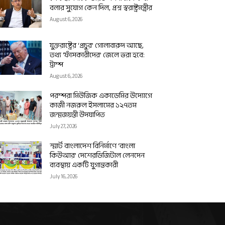
বলার সুযোগ কেন দিল, প্রশ্ন স্বরাষ্ট্রমন্ত্রীর
August 6, 2026
যুক্তরাষ্ট্রের ‘প্রচুর’ গোলাবারুদ আছে,
তথ্য ‘ফাঁসকারীদের’ জেলে ভরা হবে:
ট্রাম্প
August 6, 2026
পরম্পরা মিউজিক একাডেমির উদ্যোগে
কাজী নজরুল ইসলামের ১২৭তম
জন্মজয়ন্তী উদযাপিত
July 27, 2026
স্মার্ট বাংলাদেশ বিনির্মাণে ‘বাংলা
কিউআর’ দেশেরডিজিটাল লেনদেন
ব্যবস্থায় একটি যুগান্তকারী
July 16, 2026