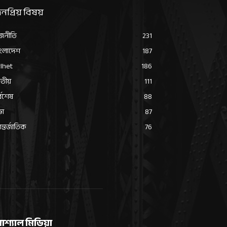
নপ্রিয় বিষয়
জনীতি
231
ংলাদেশ
187
lhet
186
তীয়
111
্বশেষ
88
ভা
87
্তর্জাতিক
76
োশ্যাল মিডিয়া