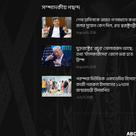
সম্পাদকীয় পছন্দ
শেখ হাসিনাকে ভারত গণমাধ্যমে কথা
বলার সুযোগ কেন দিল, প্রশ্ন স্বরাষ্ট্রমন্ত্র
August 6, 2026
যুক্তরাষ্ট্রের ‘প্রচুর’ গোলাবারুদ আছে,
তথ্য ‘ফাঁসকারীদের’ জেলে ভরা হবে:
ট্রাম্প
August 6, 2026
পরম্পরা মিউজিক একাডেমির উদ্যো
কাজী নজরুল ইসলামের ১২৭তম
জন্মজয়ন্তী উদযাপিত
July 27, 2026
ABO