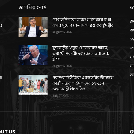
জনপ্রিয় পোষ্ট
জ
শেখ হাসিনাকে ভারত গণমাধ্যমে কথা
রা
ীর
বলার সুযোগ কেন দিল, প্রশ্ন স্বরাষ্ট্রমন্ত্রীর
বা
August 6, 2026
Sy
যুক্তরাষ্ট্রের ‘প্রচুর’ গোলাবারুদ আছে,
জা
তথ্য ‘ফাঁসকারীদের’ জেলে ভরা হবে:
সর
ট্রাম্প
স
August 6, 2026
আন
গে
পরম্পরা মিউজিক একাডেমির উদ্যোগে
কাজী নজরুল ইসলামের ১২৭তম
জন্মজয়ন্তী উদযাপিত
July 27, 2026
UT US
স