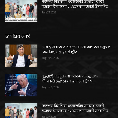
পরম্পরা মিউজিক একাডেমির উদ্যোগে কাজী
নজরুল ইসলামের ১২৭তম জন্মজয়ন্তী উদযাপিত
July 27, 2026
জনপ্রিয় পোষ্ট
শেখ হাসিনাকে ভারত গণমাধ্যমে কথা বলার সুযোগ
কেন দিল, প্রশ্ন স্বরাষ্ট্রমন্ত্রীর
August 6, 2026
যুক্তরাষ্ট্রের ‘প্রচুর’ গোলাবারুদ আছে, তথ্য
‘ফাঁসকারীদের’ জেলে ভরা হবে: ট্রাম্প
August 6, 2026
পরম্পরা মিউজিক একাডেমির উদ্যোগে কাজী
নজরুল ইসলামের ১২৭তম জন্মজয়ন্তী উদযাপিত
July 27, 2026