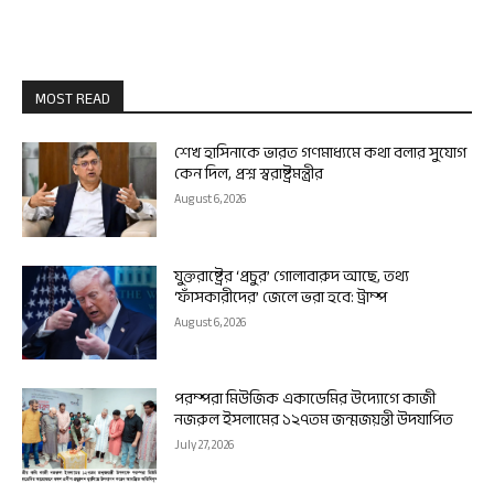
MOST READ
শেখ হাসিনাকে ভারত গণমাধ্যমে কথা বলার সুযোগ
কেন দিল, প্রশ্ন স্বরাষ্ট্রমন্ত্রীর
August 6, 2026
যুক্তরাষ্ট্রের ‘প্রচুর’ গোলাবারুদ আছে, তথ্য
‘ফাঁসকারীদের’ জেলে ভরা হবে: ট্রাম্প
August 6, 2026
পরম্পরা মিউজিক একাডেমির উদ্যোগে কাজী
নজরুল ইসলামের ১২৭তম জন্মজয়ন্তী উদযাপিত
July 27, 2026