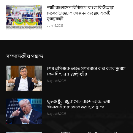
স্মার্ট বাংলাদেশ বিনির্মাণে ‘বাংলা কিউআর’
দেশেরডিজিটাল লেনদেন ব্যবস্থায় একটি
যুগান্তকারী
July 16, 2026
সম্পাদকীয় পছন্দ
শেখ হাসিনাকে ভারত গণমাধ্যমে কথা বলার সুযোগ
কেন দিল, প্রশ্ন স্বরাষ্ট্রমন্ত্রীর
August 6, 2026
যুক্তরাষ্ট্রের ‘প্রচুর’ গোলাবারুদ আছে, তথ্য
‘ফাঁসকারীদের’ জেলে ভরা হবে: ট্রাম্প
August 6, 2026