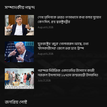
সম্পাদকীয় পছন্দ
শেখ হাসিনাকে ভারত গণমাধ্যমে কথা বলার সুযোগ
কেন দিল, প্রশ্ন স্বরাষ্ট্রমন্ত্রীর
August 6, 2026
যুক্তরাষ্ট্রের ‘প্রচুর’ গোলাবারুদ আছে, তথ্য
‘ফাঁসকারীদের’ জেলে ভরা হবে: ট্রাম্প
August 6, 2026
পরম্পরা মিউজিক একাডেমির উদ্যোগে কাজী
নজরুল ইসলামের ১২৭তম জন্মজয়ন্তী উদযাপিত
July 27, 2026
জনপ্রিয় পোষ্ট