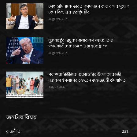
শেখ হাসিনাকে ভারত গণমাধ্যমে কথা বলার সুযোগ
কেন দিল, প্রশ্ন স্বরাষ্ট্রমন্ত্রীর
August 6, 2026
যুক্তরাষ্ট্রের ‘প্রচুর’ গোলাবারুদ আছে, তথ্য
‘ফাঁসকারীদের’ জেলে ভরা হবে: ট্রাম্প
August 6, 2026
পরম্পরা মিউজিক একাডেমির উদ্যোগে কাজী
নজরুল ইসলামের ১২৭তম জন্মজয়ন্তী উদযাপিত
July 27, 2026
জনপ্রিয় বিষয়
রাজনীতি
231