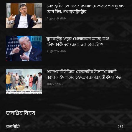
শেখ হাসিনাকে ভারত গণমাধ্যমে কথা বলার সুযোগ
কেন দিল, প্রশ্ন স্বরাষ্ট্রমন্ত্রীর
August 6, 2026
যুক্তরাষ্ট্রের ‘প্রচুর’ গোলাবারুদ আছে, তথ্য
‘ফাঁসকারীদের’ জেলে ভরা হবে: ট্রাম্প
August 6, 2026
পরম্পরা মিউজিক একাডেমির উদ্যোগে কাজী
নজরুল ইসলামের ১২৭তম জন্মজয়ন্তী উদযাপিত
July 27, 2026
জনপ্রিয় বিষয়
রাজনীতি
231