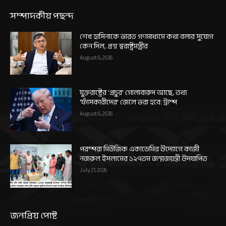
সম্পাদকীয় পছন্দ
শেখ হাসিনাকে ভারত গণমাধ্যমে কথা বলার সুযোগ
কেন দিল, প্রশ্ন স্বরাষ্ট্রমন্ত্রীর
August 6, 2026
যুক্তরাষ্ট্রের ‘প্রচুর’ গোলাবারুদ আছে, তথ্য
‘ফাঁসকারীদের’ জেলে ভরা হবে: ট্রাম্প
August 6, 2026
পরম্পরা মিউজিক একাডেমির উদ্যোগে কাজী
নজরুল ইসলামের ১২৭তম জন্মজয়ন্তী উদযাপিত
July 27, 2026
জনপ্রিয় পোষ্ট