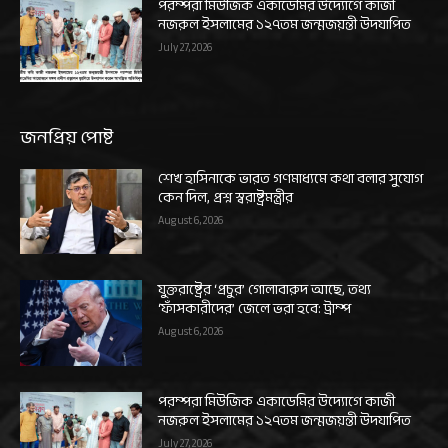
পরম্পরা মিউজিক একাডেমির উদ্যোগে কাজী
নজরুল ইসলামের ১২৭তম জন্মজয়ন্তী উদযাপিত
July 27, 2026
জনপ্রিয় পোষ্ট
শেখ হাসিনাকে ভারত গণমাধ্যমে কথা বলার সুযোগ
কেন দিল, প্রশ্ন স্বরাষ্ট্রমন্ত্রীর
August 6, 2026
যুক্তরাষ্ট্রের ‘প্রচুর’ গোলাবারুদ আছে, তথ্য
‘ফাঁসকারীদের’ জেলে ভরা হবে: ট্রাম্প
August 6, 2026
পরম্পরা মিউজিক একাডেমির উদ্যোগে কাজী
নজরুল ইসলামের ১২৭তম জন্মজয়ন্তী উদযাপিত
July 27, 2026