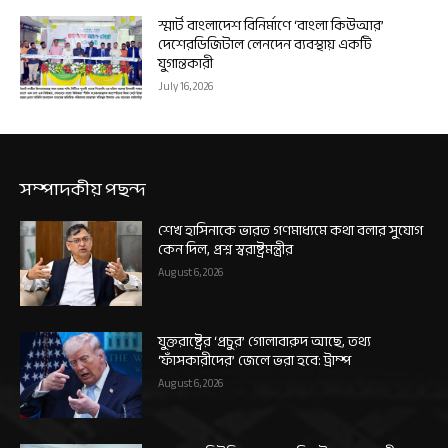
স্মার্ট বাংলাদেশ বিনির্মাণে ‘বাংলা কিউআর’
দেশেরডিজিটাল লেনদেন ব্যবস্থায় একটি
যুগান্তকারী
July 16, 2026
সম্পাদকীয় পছন্দ
শেখ হাসিনাকে ভারত গণমাধ্যমে কথা বলার সুযোগ
কেন দিল, প্রশ্ন স্বরাষ্ট্রমন্ত্রীর
August 6, 2026
যুক্তরাষ্ট্রের ‘প্রচুর’ গোলাবারুদ আছে, তথ্য
‘ফাঁসকারীদের’ জেলে ভরা হবে: ট্রাম্প
August 6, 2026