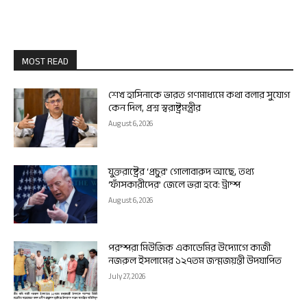
MOST READ
শেখ হাসিনাকে ভারত গণমাধ্যমে কথা বলার সুযোগ
কেন দিল, প্রশ্ন স্বরাষ্ট্রমন্ত্রীর
August 6, 2026
যুক্তরাষ্ট্রের ‘প্রচুর’ গোলাবারুদ আছে, তথ্য
‘ফাঁসকারীদের’ জেলে ভরা হবে: ট্রাম্প
August 6, 2026
পরম্পরা মিউজিক একাডেমির উদ্যোগে কাজী
নজরুল ইসলামের ১২৭তম জন্মজয়ন্তী উদযাপিত
July 27, 2026