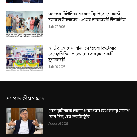
পরম্পরা মিউজিক একাডেমির উদ্যোগে কাজী
নজরুল ইসলামের ১২৭তম জন্মজয়ন্তী উদযাপিত
July 27, 2026
স্মার্ট বাংলাদেশ বিনির্মাণে ‘বাংলা কিউআর’
দেশেরডিজিটাল লেনদেন ব্যবস্থায় একটি
যুগান্তকারী
July 16, 2026
সম্পাদকীয় পছন্দ
শেখ হাসিনাকে ভারত গণমাধ্যমে কথা বলার সুযোগ
কেন দিল, প্রশ্ন স্বরাষ্ট্রমন্ত্রীর
August 6, 2026