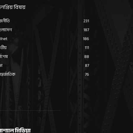
নপ্রিয় বিষয়
জনীতি
231
ংলাদেশ
187
lhet
186
তীয়
111
্বশেষ
88
ভা
87
্তর্জাতিক
76
োশ্যাল মিডিয়া