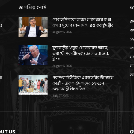
জনপ্রিয় পোষ্ট
জ
শেখ হাসিনাকে ভারত গণমাধ্যমে কথা
রা
ীর
বলার সুযোগ কেন দিল, প্রশ্ন স্বরাষ্ট্রমন্ত্রীর
বা
August 6, 2026
Sy
যুক্তরাষ্ট্রের ‘প্রচুর’ গোলাবারুদ আছে,
জা
তথ্য ‘ফাঁসকারীদের’ জেলে ভরা হবে:
সর
ট্রাম্প
স
August 6, 2026
আন
গে
পরম্পরা মিউজিক একাডেমির উদ্যোগে
কাজী নজরুল ইসলামের ১২৭তম
জন্মজয়ন্তী উদযাপিত
July 27, 2026
UT US
স