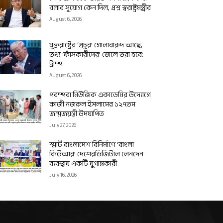
বলার সুযোগ কেন দিল, প্রশ্ন স্বরাষ্ট্রমন্ত্রীর
August 6, 2026
যুক্তরাষ্ট্রের ‘প্রচুর’ গোলাবারুদ আছে,
তথ্য ‘ফাঁসকারীদের’ জেলে ভরা হবে:
ট্রাম্প
August 6, 2026
পরম্পরা মিউজিক একাডেমির উদ্যোগে
কাজী নজরুল ইসলামের ১২৭তম
জন্মজয়ন্তী উদযাপিত
July 27, 2026
স্মার্ট বাংলাদেশ বিনির্মাণে ‘বাংলা
কিউআর’ দেশেরডিজিটাল লেনদেন
ব্যবস্থায় একটি যুগান্তকারী
July 16, 2026