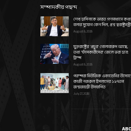
সম্পাদকীয় পছন্দ
শেখ হাসিনাকে ভারত গণমাধ্যমে কথা
বলার সুযোগ কেন দিল, প্রশ্ন স্বরাষ্ট্রমন্ত্র
August 6, 2026
যুক্তরাষ্ট্রের ‘প্রচুর’ গোলাবারুদ আছে,
তথ্য ‘ফাঁসকারীদের’ জেলে ভরা হবে:
ট্রাম্প
August 6, 2026
পরম্পরা মিউজিক একাডেমির উদ্যো
কাজী নজরুল ইসলামের ১২৭তম
জন্মজয়ন্তী উদযাপিত
July 27, 2026
ABO