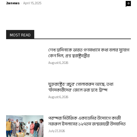
2wnews
-
April 15, 2025
0
MOST READ
শেখ হাসিনাকে ভারত গণমাধ্যমে কথা বলার সুযোগ
কেন দিল, প্রশ্ন স্বরাষ্ট্রমন্ত্রীর
August 6, 2026
যুক্তরাষ্ট্রের ‘প্রচুর’ গোলাবারুদ আছে, তথ্য
‘ফাঁসকারীদের’ জেলে ভরা হবে: ট্রাম্প
August 6, 2026
পরম্পরা মিউজিক একাডেমির উদ্যোগে কাজী
নজরুল ইসলামের ১২৭তম জন্মজয়ন্তী উদযাপিত
July 27, 2026