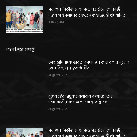
পরম্পরা মিউজিক একাডেমির উদ্যোগে কাজী
নজরুল ইসলামের ১২৭তম জন্মজয়ন্তী উদযাপিত
July 27, 2026
জনপ্রিয় পোষ্ট
শেখ হাসিনাকে ভারত গণমাধ্যমে কথা বলার সুযোগ
কেন দিল, প্রশ্ন স্বরাষ্ট্রমন্ত্রীর
August 6, 2026
যুক্তরাষ্ট্রের ‘প্রচুর’ গোলাবারুদ আছে, তথ্য
‘ফাঁসকারীদের’ জেলে ভরা হবে: ট্রাম্প
August 6, 2026
পরম্পরা মিউজিক একাডেমির উদ্যোগে কাজী
নজরুল ইসলামের ১২৭তম জন্মজয়ন্তী উদযাপিত