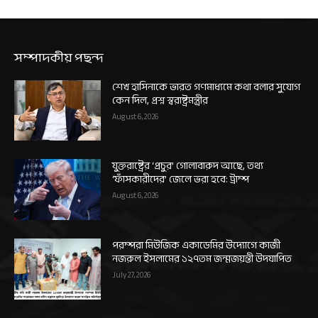
সম্পাদকীয় পছন্দ
শেখ হাসিনাকে ভারত গণমাধ্যমে কথা বলার সুযোগ
কেন দিল, প্রশ্ন স্বরাষ্ট্রমন্ত্রীর
August 6, 2026
যুক্তরাষ্ট্রের ‘প্রচুর’ গোলাবারুদ আছে, তথ্য
‘ফাঁসকারীদের’ জেলে ভরা হবে: ট্রাম্প
August 6, 2026
পরম্পরা মিউজিক একাডেমির উদ্যোগে কাজী
নজরুল ইসলামের ১২৭তম জন্মজয়ন্তী উদযাপিত
July 27, 2026