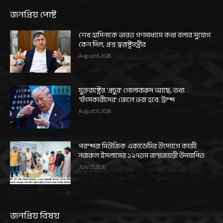
জনপ্রিয় পোষ্ট
শেখ হাসিনাকে ভারত গণমাধ্যমে কথা বলার সুযোগ
কেন দিল, প্রশ্ন স্বরাষ্ট্রমন্ত্রীর
August 6, 2026
যুক্তরাষ্ট্রের ‘প্রচুর’ গোলাবারুদ আছে, তথ্য
‘ফাঁসকারীদের’ জেলে ভরা হবে: ট্রাম্প
August 6, 2026
পরম্পরা মিউজিক একাডেমির উদ্যোগে কাজী
নজরুল ইসলামের ১২৭তম জন্মজয়ন্তী উদযাপিত
July 27, 2026
জনপ্রিয় বিষয়