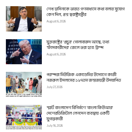
শেখ হাসিনাকে ভারত গণমাধ্যমে কথা বলার সুযোগ
কেন দিল, প্রশ্ন স্বরাষ্ট্রমন্ত্রীর
August 6, 2026
যুক্তরাষ্ট্রের ‘প্রচুর’ গোলাবারুদ আছে, তথ্য
‘ফাঁসকারীদের’ জেলে ভরা হবে: ট্রাম্প
August 6, 2026
পরম্পরা মিউজিক একাডেমির উদ্যোগে কাজী
নজরুল ইসলামের ১২৭তম জন্মজয়ন্তী উদযাপিত
July 27, 2026
স্মার্ট বাংলাদেশ বিনির্মাণে ‘বাংলা কিউআর’
দেশেরডিজিটাল লেনদেন ব্যবস্থায় একটি
যুগান্তকারী
July 16, 2026