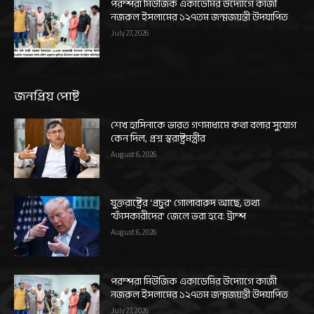
পরম্পরা মিউজিক একাডেমির উদ্যোগে কাজী
নজরুল ইসলামের ১২৭তম জন্মজয়ন্তী উদযাপিত
July 27, 2026
জনপ্রিয় পোষ্ট
শেখ হাসিনাকে ভারত গণমাধ্যমে কথা বলার সুযোগ
কেন দিল, প্রশ্ন স্বরাষ্ট্রমন্ত্রীর
August 6, 2026
যুক্তরাষ্ট্রের ‘প্রচুর’ গোলাবারুদ আছে, তথ্য
‘ফাঁসকারীদের’ জেলে ভরা হবে: ট্রাম্প
August 6, 2026
পরম্পরা মিউজিক একাডেমির উদ্যোগে কাজী
নজরুল ইসলামের ১২৭তম জন্মজয়ন্তী উদযাপিত
July 27, 2026