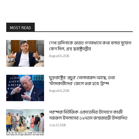
MOST READ
শেখ হাসিনাকে ভারত গণমাধ্যমে কথা বলার সুযোগ
কেন দিল, প্রশ্ন স্বরাষ্ট্রমন্ত্রীর
August 6, 2026
যুক্তরাষ্ট্রের ‘প্রচুর’ গোলাবারুদ আছে, তথ্য
‘ফাঁসকারীদের’ জেলে ভরা হবে: ট্রাম্প
August 6, 2026
পরম্পরা মিউজিক একাডেমির উদ্যোগে কাজী
নজরুল ইসলামের ১২৭তম জন্মজয়ন্তী উদযাপিত
July 27, 2026