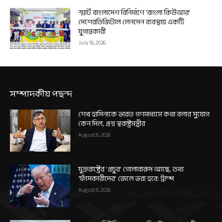
স্মার্ট বাংলাদেশ বিনির্মাণে ‘বাংলা কিউআর’
দেশেরডিজিটাল লেনদেন ব্যবস্থায় একটি
যুগান্তকারী
July 16, 2026
সম্পাদকীয় পছন্দ
শেখ হাসিনাকে ভারত গণমাধ্যমে কথা বলার সুযোগ
কেন দিল, প্রশ্ন স্বরাষ্ট্রমন্ত্রীর
August 6, 2026
যুক্তরাষ্ট্রের ‘প্রচুর’ গোলাবারুদ আছে, তথ্য
‘ফাঁসকারীদের’ জেলে ভরা হবে: ট্রাম্প
August 6, 2026