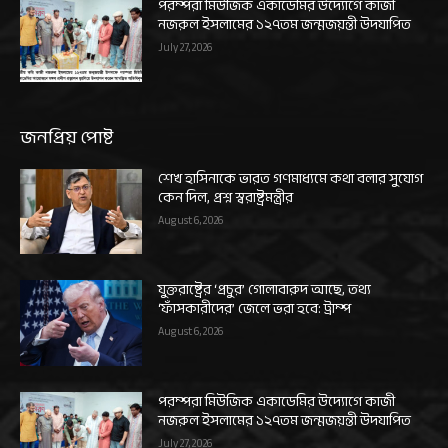
পরম্পরা মিউজিক একাডেমির উদ্যোগে কাজী
নজরুল ইসলামের ১২৭তম জন্মজয়ন্তী উদযাপিত
July 27, 2026
জনপ্রিয় পোষ্ট
শেখ হাসিনাকে ভারত গণমাধ্যমে কথা বলার সুযোগ
কেন দিল, প্রশ্ন স্বরাষ্ট্রমন্ত্রীর
August 6, 2026
যুক্তরাষ্ট্রের ‘প্রচুর’ গোলাবারুদ আছে, তথ্য
‘ফাঁসকারীদের’ জেলে ভরা হবে: ট্রাম্প
August 6, 2026
পরম্পরা মিউজিক একাডেমির উদ্যোগে কাজী
নজরুল ইসলামের ১২৭তম জন্মজয়ন্তী উদযাপিত
July 27, 2026