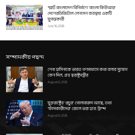
স্মার্ট বাংলাদেশ বিনির্মাণে ‘বাংলা কিউআর’
দেশেরডিজিটাল লেনদেন ব্যবস্থায় একটি
যুগান্তকারী
July 16, 2026
সম্পাদকীয় পছন্দ
শেখ হাসিনাকে ভারত গণমাধ্যমে কথা বলার সুযোগ
কেন দিল, প্রশ্ন স্বরাষ্ট্রমন্ত্রীর
August 6, 2026
যুক্তরাষ্ট্রের ‘প্রচুর’ গোলাবারুদ আছে, তথ্য
‘ফাঁসকারীদের’ জেলে ভরা হবে: ট্রাম্প
August 6, 2026