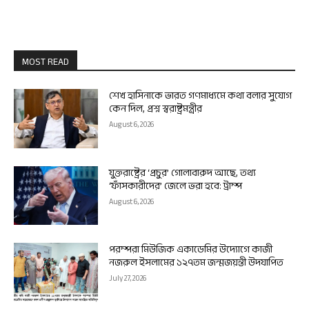
MOST READ
শেখ হাসিনাকে ভারত গণমাধ্যমে কথা বলার সুযোগ
কেন দিল, প্রশ্ন স্বরাষ্ট্রমন্ত্রীর
August 6, 2026
যুক্তরাষ্ট্রের ‘প্রচুর’ গোলাবারুদ আছে, তথ্য
‘ফাঁসকারীদের’ জেলে ভরা হবে: ট্রাম্প
August 6, 2026
পরম্পরা মিউজিক একাডেমির উদ্যোগে কাজী
নজরুল ইসলামের ১২৭তম জন্মজয়ন্তী উদযাপিত
July 27, 2026