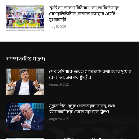
স্মার্ট বাংলাদেশ বিনির্মাণে ‘বাংলা কিউআর’
দেশেরডিজিটাল লেনদেন ব্যবস্থায় একটি
যুগান্তকারী
July 16, 2026
সম্পাদকীয় পছন্দ
শেখ হাসিনাকে ভারত গণমাধ্যমে কথা বলার সুযোগ
কেন দিল, প্রশ্ন স্বরাষ্ট্রমন্ত্রীর
August 6, 2026
যুক্তরাষ্ট্রের ‘প্রচুর’ গোলাবারুদ আছে, তথ্য
‘ফাঁসকারীদের’ জেলে ভরা হবে: ট্রাম্প
August 6, 2026