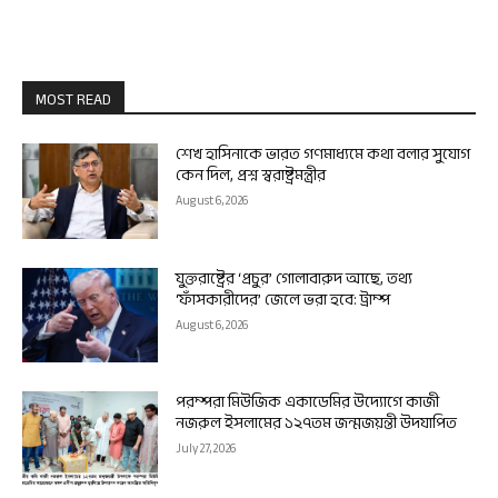
MOST READ
শেখ হাসিনাকে ভারত গণমাধ্যমে কথা বলার সুযোগ
কেন দিল, প্রশ্ন স্বরাষ্ট্রমন্ত্রীর
August 6, 2026
যুক্তরাষ্ট্রের ‘প্রচুর’ গোলাবারুদ আছে, তথ্য
‘ফাঁসকারীদের’ জেলে ভরা হবে: ট্রাম্প
August 6, 2026
পরম্পরা মিউজিক একাডেমির উদ্যোগে কাজী
নজরুল ইসলামের ১২৭তম জন্মজয়ন্তী উদযাপিত
July 27, 2026