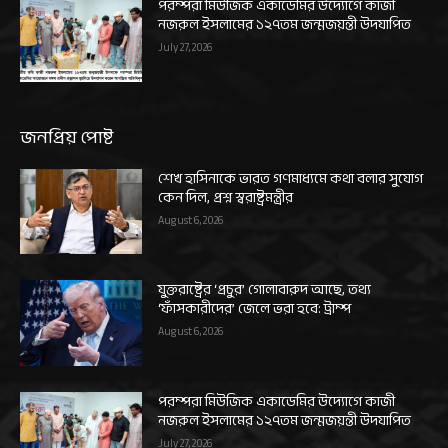
পরম্পরা মিউজিক একাডেমির উদ্যোগে কাজী
নজরুল ইসলামের ১২৭তম জন্মজয়ন্তী উদযাপিত
July 27, 2026
জনপ্রিয় পোষ্ট
শেখ হাসিনাকে ভারত গণমাধ্যমে কথা বলার সুযোগ
কেন দিল, প্রশ্ন স্বরাষ্ট্রমন্ত্রীর
August 6, 2026
যুক্তরাষ্ট্রের ‘প্রচুর’ গোলাবারুদ আছে, তথ্য
‘ফাঁসকারীদের’ জেলে ভরা হবে: ট্রাম্প
August 6, 2026
পরম্পরা মিউজিক একাডেমির উদ্যোগে কাজী
নজরুল ইসলামের ১২৭তম জন্মজয়ন্তী উদযাপিত
July 27, 2026