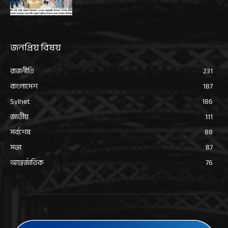
জনপ্রিয় বিষয়
রাজনীতি
231
বাংলাদেশ
187
Sylhet
186
জাতীয়
111
সর্বশেষ
88
সভা
87
আন্তর্জাতিক
76