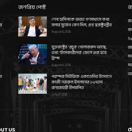
জনপ্রিয় পোষ্ট
জ
শেখ হাসিনাকে ভারত গণমাধ্যমে কথা
রা
ীর
বলার সুযোগ কেন দিল, প্রশ্ন স্বরাষ্ট্রমন্ত্রীর
বা
August 6, 2026
Sy
যুক্তরাষ্ট্রের ‘প্রচুর’ গোলাবারুদ আছে,
জা
তথ্য ‘ফাঁসকারীদের’ জেলে ভরা হবে:
সর
ট্রাম্প
স
August 6, 2026
আন
গে
পরম্পরা মিউজিক একাডেমির উদ্যোগে
কাজী নজরুল ইসলামের ১২৭তম
জন্মজয়ন্তী উদযাপিত
July 27, 2026
UT US
স