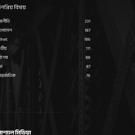
নপ্রিয় বিষয়
জনীতি
231
ংলাদেশ
187
lhet
186
তীয়
111
্বশেষ
88
ভা
87
্তর্জাতিক
76
োশ্যাল মিডিয়া