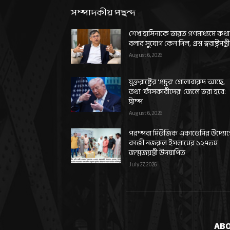
সম্পাদকীয় পছন্দ
শেখ হাসিনাকে ভারত গণমাধ্যমে কথা
বলার সুযোগ কেন দিল, প্রশ্ন স্বরাষ্ট্রমন্ত্র
August 6, 2026
যুক্তরাষ্ট্রের ‘প্রচুর’ গোলাবারুদ আছে,
তথ্য ‘ফাঁসকারীদের’ জেলে ভরা হবে:
ট্রাম্প
August 6, 2026
পরম্পরা মিউজিক একাডেমির উদ্যো
কাজী নজরুল ইসলামের ১২৭তম
জন্মজয়ন্তী উদযাপিত
July 27, 2026
ABO