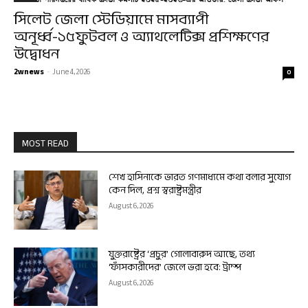
সিলেট জেলা স্টেডিয়ামে মাসব্যাপী
অনূর্ধ্ব-১৫ফুটবল ও অ্যাথলেটিক্স প্রশিক্ষণের
উদ্বোধন
2wnews
-
June 4, 2026
0
MOST READ
শেখ হাসিনাকে ভারত গণমাধ্যমে কথা বলার সুযোগ
কেন দিল, প্রশ্ন স্বরাষ্ট্রমন্ত্রীর
August 6, 2026
যুক্তরাষ্ট্রের ‘প্রচুর’ গোলাবারুদ আছে, তথ্য
‘ফাঁসকারীদের’ জেলে ভরা হবে: ট্রাম্প
August 6, 2026