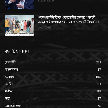
August 6, 2026
পরম্পরা মিউজিক একাডেমির উদ্যোগে কাজী
নজরুল ইসলামের ১২৭তম জন্মজয়ন্তী উদযাপিত
July 27, 2026
জনপ্রিয় বিষয়
রাজনীতি
231
বাংলাদেশ
187
Sylhet
186
জাতীয়
111
সর্বশেষ
88
সভা
87
আন্তর্জাতিক
76