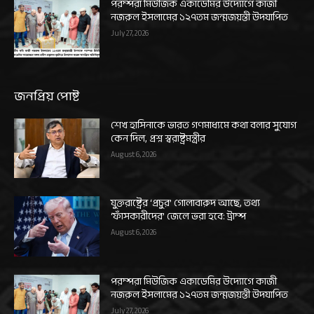
পরম্পরা মিউজিক একাডেমির উদ্যোগে কাজী
নজরুল ইসলামের ১২৭তম জন্মজয়ন্তী উদযাপিত
July 27, 2026
জনপ্রিয় পোষ্ট
শেখ হাসিনাকে ভারত গণমাধ্যমে কথা বলার সুযোগ
কেন দিল, প্রশ্ন স্বরাষ্ট্রমন্ত্রীর
August 6, 2026
যুক্তরাষ্ট্রের ‘প্রচুর’ গোলাবারুদ আছে, তথ্য
‘ফাঁসকারীদের’ জেলে ভরা হবে: ট্রাম্প
August 6, 2026
পরম্পরা মিউজিক একাডেমির উদ্যোগে কাজী
নজরুল ইসলামের ১২৭তম জন্মজয়ন্তী উদযাপিত
July 27, 2026