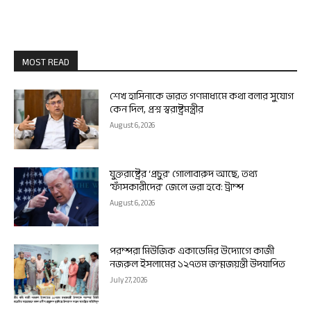
MOST READ
শেখ হাসিনাকে ভারত গণমাধ্যমে কথা বলার সুযোগ
কেন দিল, প্রশ্ন স্বরাষ্ট্রমন্ত্রীর
August 6, 2026
যুক্তরাষ্ট্রের ‘প্রচুর’ গোলাবারুদ আছে, তথ্য
‘ফাঁসকারীদের’ জেলে ভরা হবে: ট্রাম্প
August 6, 2026
পরম্পরা মিউজিক একাডেমির উদ্যোগে কাজী
নজরুল ইসলামের ১২৭তম জন্মজয়ন্তী উদযাপিত
July 27, 2026