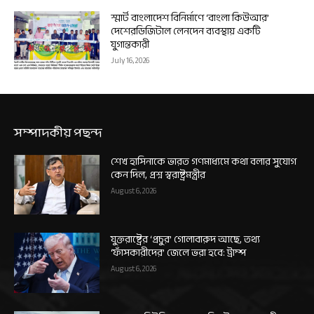
স্মার্ট বাংলাদেশ বিনির্মাণে ‘বাংলা কিউআর’
দেশেরডিজিটাল লেনদেন ব্যবস্থায় একটি
যুগান্তকারী
July 16, 2026
সম্পাদকীয় পছন্দ
শেখ হাসিনাকে ভারত গণমাধ্যমে কথা বলার সুযোগ
কেন দিল, প্রশ্ন স্বরাষ্ট্রমন্ত্রীর
August 6, 2026
যুক্তরাষ্ট্রের ‘প্রচুর’ গোলাবারুদ আছে, তথ্য
‘ফাঁসকারীদের’ জেলে ভরা হবে: ট্রাম্প
August 6, 2026