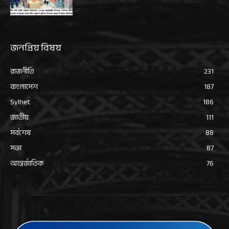
জনপ্রিয় বিষয়
রাজনীতি
231
বাংলাদেশ
187
Sylhet
186
জাতীয়
111
সর্বশেষ
88
সভা
87
আন্তর্জাতিক
76