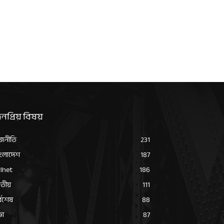
নপ্রিয় বিষয়
জনীতি
231
ংলাদেশ
187
lhet
186
তীয়
111
্বশেষ
88
ভা
87