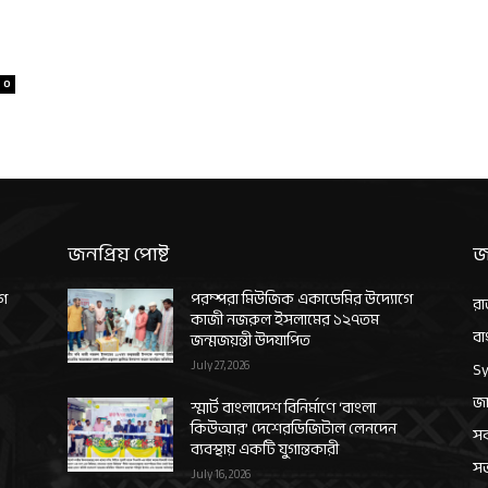
0
জনপ্রিয় পোষ্ট
জ
গে
পরম্পরা মিউজিক একাডেমির উদ্যোগে
রা
কাজী নজরুল ইসলামের ১২৭তম
বা
জন্মজয়ন্তী উদযাপিত
July 27, 2026
Sy
জা
স্মার্ট বাংলাদেশ বিনির্মাণে ‘বাংলা
কিউআর’ দেশেরডিজিটাল লেনদেন
সর
ব্যবস্থায় একটি যুগান্তকারী
স
July 16, 2026