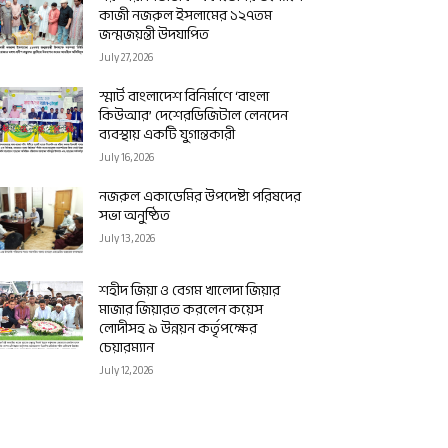
কাজী নজরুল ইসলামের ১২৭তম
জন্মজয়ন্তী উদযাপিত
July 27, 2026
স্মার্ট বাংলাদেশ বিনির্মাণে ‘বাংলা
কিউআর’ দেশেরডিজিটাল লেনদেন
ব্যবস্থায় একটি যুগান্তকারী
July 16, 2026
নজরুল একাডেমির উপদেষ্টা পরিষদের
সভা অনুষ্ঠিত
July 13, 2026
শহীদ জিয়া ও বেগম খালেদা জিয়ার
মাজার জিয়ারত করলেন কয়েস
লোদীসহ ৯ উন্নয়ন কর্তৃপক্ষের
চেয়ারম্যান
July 12, 2026