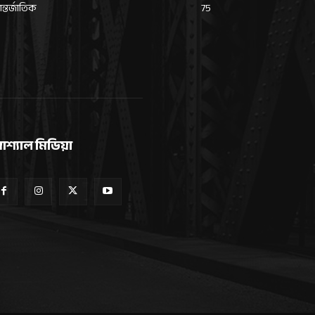
্তর্জাতিক
75
োশ্যাল মিডিয়া