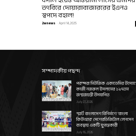
বদলি হয়েও আওয়ামী লীগের এমপির
তৎবিরে দোয়ারাবাজাররের ইএনও
স্বপদে বহাল!
2wnews
-
April 14, 2025
সম্পাদকীয় পছন্দ
পরম্পরা মিউজিক একাডেমির উদ্যো
কাজী নজরুল ইসলামের ১২৭তম
জন্মজয়ন্তী উদযাপিত
July 27, 2026
স্মার্ট বাংলাদেশ বিনির্মাণে ‘বাংলা
কিউআর’ দেশেরডিজিটাল লেনদেন
ব্যবস্থায় একটি যুগান্তকারী
July 16, 2026