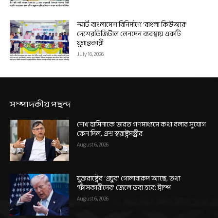
স্মার্ট বাংলাদেশ বিনির্মাণে ‘বাংলা কিউআর’
দেশেরডিজিটাল লেনদেন ব্যবস্থায় একটি
যুগান্তকারী
July 16, 2026
সম্পাদকীয় পছন্দ
শেখ হাসিনাকে ভারত গণমাধ্যমে কথা বলার সুযোগ
কেন দিল, প্রশ্ন স্বরাষ্ট্রমন্ত্রীর
August 6, 2026
যুক্তরাষ্ট্রের ‘প্রচুর’ গোলাবারুদ আছে, তথ্য
‘ফাঁসকারীদের’ জেলে ভরা হবে: ট্রাম্প
August 6, 2026