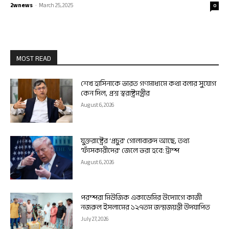
2wnews
-
March 25, 2025
0
MOST READ
শেখ হাসিনাকে ভারত গণমাধ্যমে কথা বলার সুযোগ
কেন দিল, প্রশ্ন স্বরাষ্ট্রমন্ত্রীর
August 6, 2026
যুক্তরাষ্ট্রের ‘প্রচুর’ গোলাবারুদ আছে, তথ্য
‘ফাঁসকারীদের’ জেলে ভরা হবে: ট্রাম্প
August 6, 2026
পরম্পরা মিউজিক একাডেমির উদ্যোগে কাজী
নজরুল ইসলামের ১২৭তম জন্মজয়ন্তী উদযাপিত
July 27, 2026