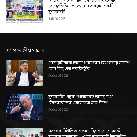
স্মার্ট বাংলাদেশ বিনির্মাণে ‘বাংলা কিউআর’
দেশেরডিজিটাল লেনদেন ব্যবস্থায় একটি
যুগান্তকারী
July 16, 2026
সম্পাদকীয় পছন্দ
শেখ হাসিনাকে ভারত গণমাধ্যমে কথা বলার সুযোগ
কেন দিল, প্রশ্ন স্বরাষ্ট্রমন্ত্রীর
August 6, 2026
যুক্তরাষ্ট্রের ‘প্রচুর’ গোলাবারুদ আছে, তথ্য
‘ফাঁসকারীদের’ জেলে ভরা হবে: ট্রাম্প
August 6, 2026
পরম্পরা মিউজিক একাডেমির উদ্যোগে কাজী
নজরুল ইসলামের ১২৭তম জন্মজয়ন্তী উদযাপিত