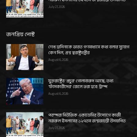
July 27, 2026
জনপ্রিয় পোষ্ট
শেখ হাসিনাকে ভারত গণমাধ্যমে কথা বলার সুযোগ
কেন দিল, প্রশ্ন স্বরাষ্ট্রমন্ত্রীর
August 6, 2026
যুক্তরাষ্ট্রের ‘প্রচুর’ গোলাবারুদ আছে, তথ্য
‘ফাঁসকারীদের’ জেলে ভরা হবে: ট্রাম্প
August 6, 2026
পরম্পরা মিউজিক একাডেমির উদ্যোগে কাজী
নজরুল ইসলামের ১২৭তম জন্মজয়ন্তী উদযাপিত
July 27, 2026