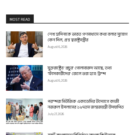
MOST READ
শেখ হাসিনাকে ভারত গণমাধ্যমে কথা বলার সুযোগ
কেন দিল, প্রশ্ন স্বরাষ্ট্রমন্ত্রীর
August 6, 2026
যুক্তরাষ্ট্রের ‘প্রচুর’ গোলাবারুদ আছে, তথ্য
‘ফাঁসকারীদের’ জেলে ভরা হবে: ট্রাম্প
August 6, 2026
পরম্পরা মিউজিক একাডেমির উদ্যোগে কাজী
নজরুল ইসলামের ১২৭তম জন্মজয়ন্তী উদযাপিত
July 27, 2026