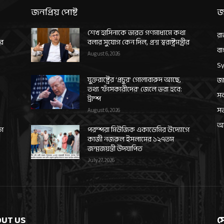
জনপ্রিয় পোষ্ট
জ
শেখ হাসিনাকে ভারত গণমাধ্যমে কথা
রা
ীর
বলার সুযোগ কেন দিল, প্রশ্ন স্বরাষ্ট্রমন্ত্রীর
বা
August 6, 2026
Sy
যুক্তরাষ্ট্রের ‘প্রচুর’ গোলাবারুদ আছে,
জা
তথ্য ‘ফাঁসকারীদের’ জেলে ভরা হবে:
সর
ট্রাম্প
স
August 6, 2026
আন
গে
পরম্পরা মিউজিক একাডেমির উদ্যোগে
কাজী নজরুল ইসলামের ১২৭তম
জন্মজয়ন্তী উদযাপিত
July 27, 2026
UT US
স