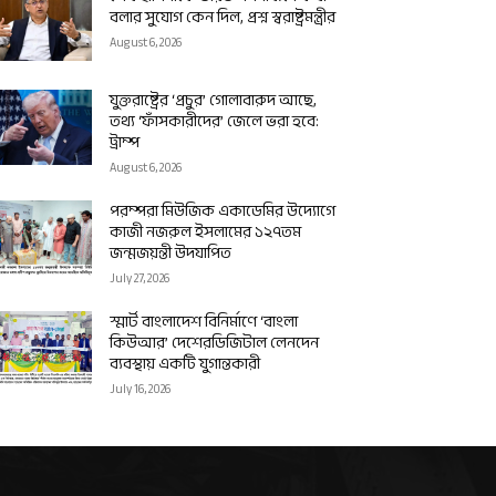
বলার সুযোগ কেন দিল, প্রশ্ন স্বরাষ্ট্রমন্ত্রীর
August 6, 2026
যুক্তরাষ্ট্রের ‘প্রচুর’ গোলাবারুদ আছে,
তথ্য ‘ফাঁসকারীদের’ জেলে ভরা হবে:
ট্রাম্প
August 6, 2026
পরম্পরা মিউজিক একাডেমির উদ্যোগে
কাজী নজরুল ইসলামের ১২৭তম
জন্মজয়ন্তী উদযাপিত
July 27, 2026
স্মার্ট বাংলাদেশ বিনির্মাণে ‘বাংলা
কিউআর’ দেশেরডিজিটাল লেনদেন
ব্যবস্থায় একটি যুগান্তকারী
July 16, 2026