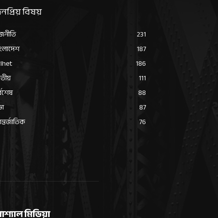
নপ্রিয় বিষয়
জনীতি
231
ংলাদেশ
187
lhet
186
তীয়
111
্বশেষ
88
ভা
87
্তর্জাতিক
76
োশ্যাল মিডিয়া