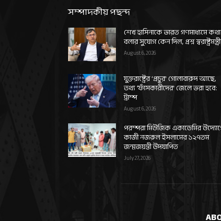
সম্পাদকীয় পছন্দ
শেখ হাসিনাকে ভারত গণমাধ্যমে কথা
বলার সুযোগ কেন দিল, প্রশ্ন স্বরাষ্ট্রমন্ত্র
August 6, 2026
যুক্তরাষ্ট্রের ‘প্রচুর’ গোলাবারুদ আছে,
তথ্য ‘ফাঁসকারীদের’ জেলে ভরা হবে:
ট্রাম্প
August 6, 2026
পরম্পরা মিউজিক একাডেমির উদ্যো
কাজী নজরুল ইসলামের ১২৭তম
জন্মজয়ন্তী উদযাপিত
July 27, 2026
ABO