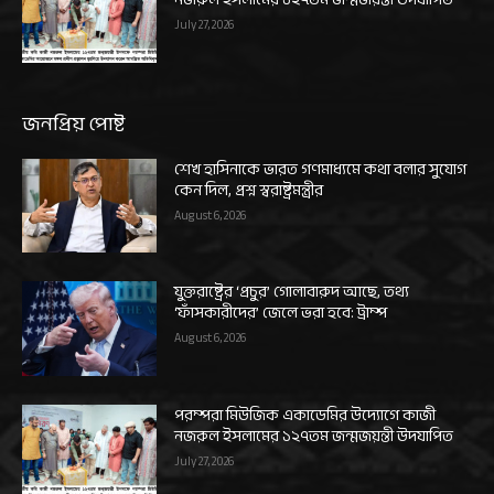
July 27, 2026
জনপ্রিয় পোষ্ট
শেখ হাসিনাকে ভারত গণমাধ্যমে কথা বলার সুযোগ
কেন দিল, প্রশ্ন স্বরাষ্ট্রমন্ত্রীর
August 6, 2026
যুক্তরাষ্ট্রের ‘প্রচুর’ গোলাবারুদ আছে, তথ্য
‘ফাঁসকারীদের’ জেলে ভরা হবে: ট্রাম্প
August 6, 2026
পরম্পরা মিউজিক একাডেমির উদ্যোগে কাজী
নজরুল ইসলামের ১২৭তম জন্মজয়ন্তী উদযাপিত
July 27, 2026