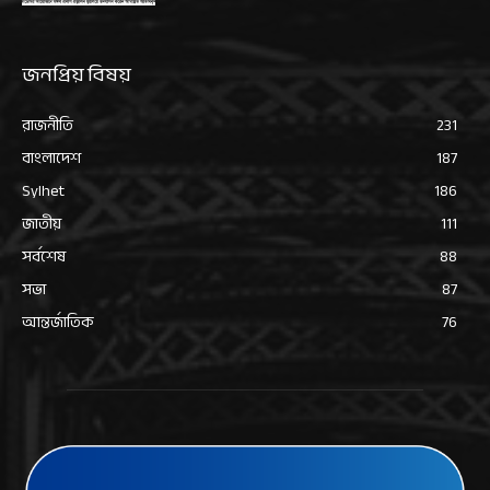
জনপ্রিয় বিষয়
রাজনীতি
231
বাংলাদেশ
187
Sylhet
186
জাতীয়
111
সর্বশেষ
88
সভা
87
আন্তর্জাতিক
76