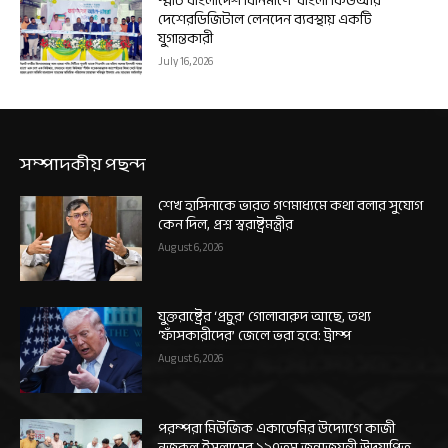
স্মার্ট বাংলাদেশ বিনির্মাণে ‘বাংলা কিউআর’
দেশেরডিজিটাল লেনদেন ব্যবস্থায় একটি
যুগান্তকারী
July 16, 2026
সম্পাদকীয় পছন্দ
শেখ হাসিনাকে ভারত গণমাধ্যমে কথা বলার সুযোগ
কেন দিল, প্রশ্ন স্বরাষ্ট্রমন্ত্রীর
August 6, 2026
যুক্তরাষ্ট্রের ‘প্রচুর’ গোলাবারুদ আছে, তথ্য
‘ফাঁসকারীদের’ জেলে ভরা হবে: ট্রাম্প
August 6, 2026
পরম্পরা মিউজিক একাডেমির উদ্যোগে কাজী
নজরুল ইসলামের ১২৭তম জন্মজয়ন্তী উদযাপিত