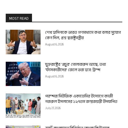
MOST READ
শেখ হাসিনাকে ভারত গণমাধ্যমে কথা বলার সুযোগ
কেন দিল, প্রশ্ন স্বরাষ্ট্রমন্ত্রীর
August 6, 2026
যুক্তরাষ্ট্রের ‘প্রচুর’ গোলাবারুদ আছে, তথ্য
‘ফাঁসকারীদের’ জেলে ভরা হবে: ট্রাম্প
August 6, 2026
পরম্পরা মিউজিক একাডেমির উদ্যোগে কাজী
নজরুল ইসলামের ১২৭তম জন্মজয়ন্তী উদযাপিত
July 27, 2026