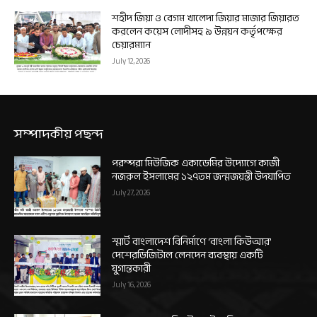
শহীদ জিয়া ও বেগম খালেদা জিয়ার মাজার জিয়ারত
করলেন কয়েস লোদীসহ ৯ উন্নয়ন কর্তৃপক্ষের
চেয়ারম্যান
July 12, 2026
সম্পাদকীয় পছন্দ
পরম্পরা মিউজিক একাডেমির উদ্যোগে কাজী
নজরুল ইসলামের ১২৭তম জন্মজয়ন্তী উদযাপিত
July 27, 2026
স্মার্ট বাংলাদেশ বিনির্মাণে ‘বাংলা কিউআর’
দেশেরডিজিটাল লেনদেন ব্যবস্থায় একটি
যুগান্তকারী
July 16, 2026