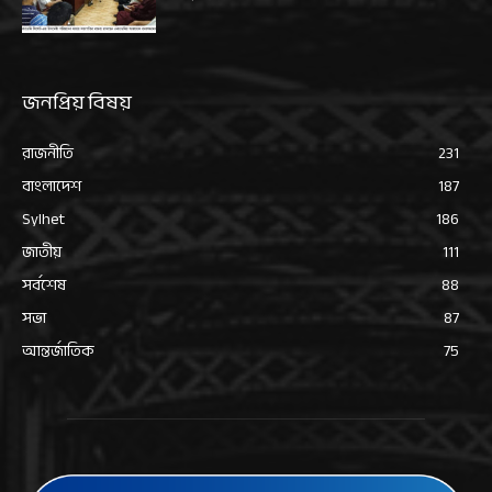
জনপ্রিয় বিষয়
রাজনীতি
231
বাংলাদেশ
187
Sylhet
186
জাতীয়
111
সর্বশেষ
88
সভা
87
আন্তর্জাতিক
75