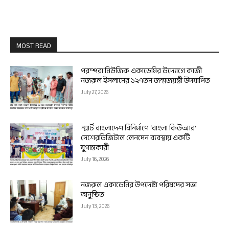
MOST READ
পরম্পরা মিউজিক একাডেমির উদ্যোগে কাজী
নজরুল ইসলামের ১২৭তম জন্মজয়ন্তী উদযাপিত
July 27, 2026
স্মার্ট বাংলাদেশ বিনির্মাণে ‘বাংলা কিউআর’
দেশেরডিজিটাল লেনদেন ব্যবস্থায় একটি
যুগান্তকারী
July 16, 2026
নজরুল একাডেমির উপদেষ্টা পরিষদের সভা
অনুষ্ঠিত
July 13, 2026