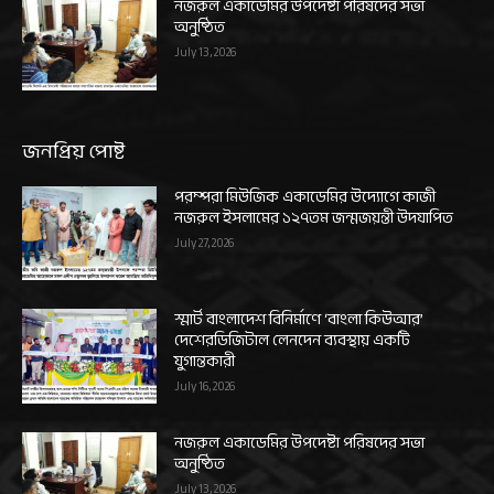
নজরুল একাডেমির উপদেষ্টা পরিষদের সভা
অনুষ্ঠিত
July 13, 2026
জনপ্রিয় পোষ্ট
পরম্পরা মিউজিক একাডেমির উদ্যোগে কাজী
নজরুল ইসলামের ১২৭তম জন্মজয়ন্তী উদযাপিত
July 27, 2026
স্মার্ট বাংলাদেশ বিনির্মাণে ‘বাংলা কিউআর’
দেশেরডিজিটাল লেনদেন ব্যবস্থায় একটি
যুগান্তকারী
July 16, 2026
নজরুল একাডেমির উপদেষ্টা পরিষদের সভা
অনুষ্ঠিত
July 13, 2026