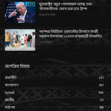
যুক্তরাষ্ট্রের ‘প্রচুর’ গোলাবারুদ আছে, তথ্য
‘ফাঁসকারীদের’ জেলে ভরা হবে: ট্রাম্প
August 6, 2026
পরম্পরা মিউজিক একাডেমির উদ্যোগে কাজী
নজরুল ইসলামের ১২৭তম জন্মজয়ন্তী উদযাপিত
July 27, 2026
জনপ্রিয় বিষয়
রাজনীতি
231
বাংলাদেশ
187
Sylhet
186
জাতীয়
111
সর্বশেষ
88