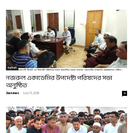
Sylhet
নজরুল একাডেমির উপদেষ্টা পরিষদের সভা
অনুষ্ঠিত
2wnews
-
July 13, 2026
0