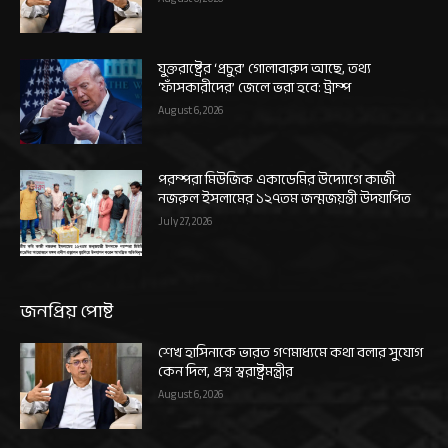
যুক্তরাষ্ট্রের ‘প্রচুর’ গোলাবারুদ আছে, তথ্য
‘ফাঁসকারীদের’ জেলে ভরা হবে: ট্রাম্প
August 6, 2026
পরম্পরা মিউজিক একাডেমির উদ্যোগে কাজী
নজরুল ইসলামের ১২৭তম জন্মজয়ন্তী উদযাপিত
July 27, 2026
জনপ্রিয় পোষ্ট
শেখ হাসিনাকে ভারত গণমাধ্যমে কথা বলার সুযোগ
কেন দিল, প্রশ্ন স্বরাষ্ট্রমন্ত্রীর
August 6, 2026