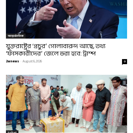
আন্তর্জাতিক
যুক্তরাষ্ট্রের ‘প্রচুর’ গোলাবারুদ আছে, তথ্য
‘ফাঁসকারীদের’ জেলে ভরা হবে: ট্রাম্প
2wnews
-
August 6, 2026
0
Sylhet