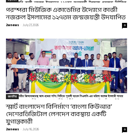
পরম্পরা মিউজিক একাডেমির উদ্যোগে কাজী
নজরুল ইসলামের ১২৭তম জন্মজয়ন্তী উদযাপিত
2wnews
-
July 27, 2026
0
জাতীয়
স্মার্ট বাংলাদেশ বিনির্মাণে ‘বাংলা কিউআর’
দেশেরডিজিটাল লেনদেন ব্যবস্থায় একটি
যুগান্তকারী
2wnews
-
July 16, 2026
0