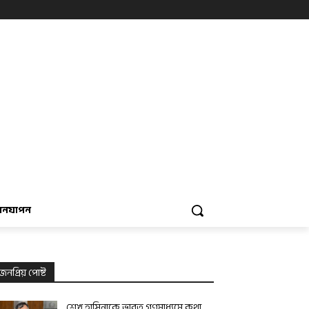
বনযাপন
জনপ্রিয় পোষ্ট
শেখ হাসিনাকে ভারত গণমাধ্যমে কথা