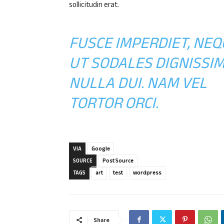
sollicitudin erat.
FUSCE IMPERDIET, NEQ
UT SODALES DIGNISSIM
NULLA DUI. NAM VEL
TORTOR ORCI.
VIA
Google
SOURCE
Post Source
TAGS
art
test
wordpress
Share