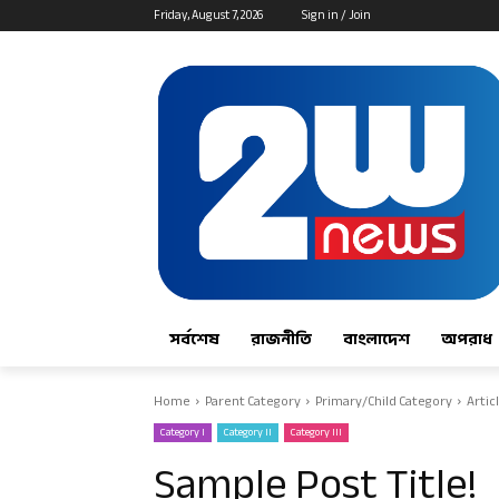
Friday, August 7, 2026
Sign in / Join
সর্বশেষ
রাজনীতি
বাংলাদেশ
অপরাধ
Home
Parent Category
Primary/Child Category
Articl
Category I
Category II
Category III
Sample Post Title!