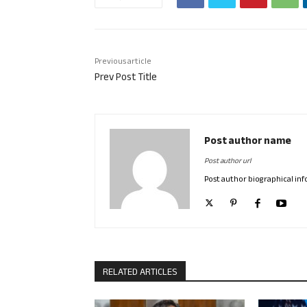
Previous article
Prev Post Title
Post author name
Post author url
Post author biographical in
RELATED ARTICLES