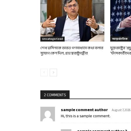
Uncategorized
আন্তর্জাতিক
শেখ হাসিনাকে ভারত গণমাধ্যমে কথা বলার
যুক্তরাষ্ট্রের 
সুযোগ কেন দিল, প্রশ্ন স্বরাষ্ট্রমন্ত্রীর
‘ফাঁসকারীদের’
2 COMMENTS
sample comment author
August 7, 2026
Hi, this is a sample comment.