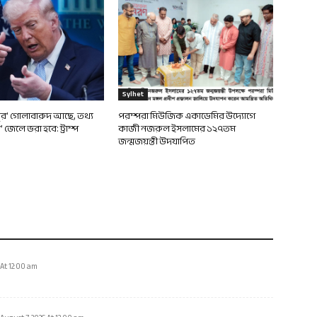
Sylhet
‘প্রচুর’ গোলাবারুদ আছে, তথ্য
পরম্পরা মিউজিক একাডেমির উদ্যোগে
 জেলে ভরা হবে: ট্রাম্প
কাজী নজরুল ইসলামের ১২৭তম
জন্মজয়ন্তী উদযাপিত
 At 12:00 am