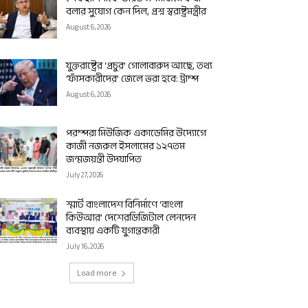
বলার সুযোগ কেন দিল, প্রশ্ন স্বরাষ্ট্রমন্ত্রীর
August 6, 2026
যুক্তরাষ্ট্রের ‘প্রচুর’ গোলাবারুদ আছে, তথ্য
‘ফাঁসকারীদের’ জেলে ভরা হবে: ট্রাম্প
August 6, 2026
পরম্পরা মিউজিক একাডেমির উদ্যোগে
কাজী নজরুল ইসলামের ১২৭তম
জন্মজয়ন্তী উদযাপিত
July 27, 2026
স্মার্ট বাংলাদেশ বিনির্মাণে ‘বাংলা
কিউআর’ দেশেরডিজিটাল লেনদেন
ব্যবস্থায় একটি যুগান্তকারী
July 16, 2026
Load more