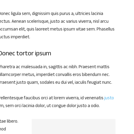
onec ligula sem, dignissim quis purus a, ultricies lacinia
ectus. Aenean scelerisque, justo ac varius viverra, nisl arcu
accumsan elit, quis laoreet metus ipsum vitae sem. Phasellus
luctus imperdiet.
Donec tortor ipsum
Pharetra ac malesuada in, sagittis ac nibh. Praesent mattis
ullamcorper metus, imperdiet convallis eros bibendum nec.
Praesent justo quam, sodales eu dui vel, iaculis feugiat nunc.
Pellentesque faucibus orci at lorem viverra, id venenatis
justo
, sem orci lacinia dolor, ut congue dolor justo a odio.
tae libero.
smod