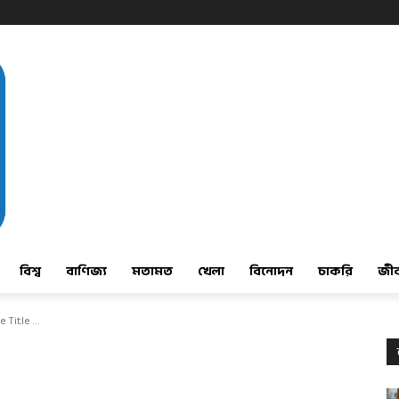
বিশ্ব
বাণিজ্য
মতামত
খেলা
বিনোদন
চাকরি
জী
e Title ...