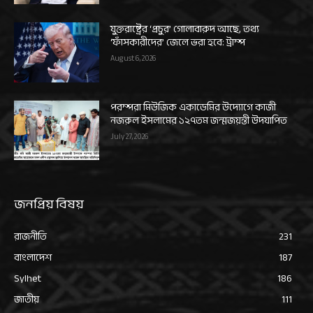
যুক্তরাষ্ট্রের ‘প্রচুর’ গোলাবারুদ আছে, তথ্য
‘ফাঁসকারীদের’ জেলে ভরা হবে: ট্রাম্প
August 6, 2026
পরম্পরা মিউজিক একাডেমির উদ্যোগে কাজী
নজরুল ইসলামের ১২৭তম জন্মজয়ন্তী উদযাপিত
July 27, 2026
জনপ্রিয় বিষয়
রাজনীতি
231
বাংলাদেশ
187
Sylhet
186
জাতীয়
111