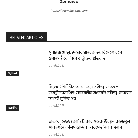
2wnews
https://www.2wnews.com
RELATED ARTICLES
সুনামগঞ্জে ছাত্রদলের মানববন্ধন: বিদেশে বসে
প্রধানমন্ত্রীকে নিয়ে কটুক্তির প্রতিবাদ
July 6, 2026
Sylhet
সিলেটে উদীচীর আয়োজনে রবীন্দ্র-নজরুল
জয়ন্তীউদযাপিত: সমকালীন সংকটে রবীন্দ্র-নজরুল
দর্শনই মুক্তির পথ
July 4, 2026
জাতীয়
ছাতকে ২৬৬ কোটি টাকার সড়ক উন্নয়ন কাজস্থল
পরিদর্শনে কলিম উদ্দিন আহমেদ মিলন এমপি
July 4, 2026