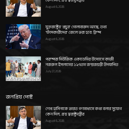
কেন দিল, প্রশ্ন স্বরাষ্ট্রমন্ত্রীর
August 6, 2026
যুক্তরাষ্ট্রের ‘প্রচুর’ গোলাবারুদ আছে, তথ্য
‘ফাঁসকারীদের’ জেলে ভরা হবে: ট্রাম্প
August 6, 2026
পরম্পরা মিউজিক একাডেমির উদ্যোগে কাজী
নজরুল ইসলামের ১২৭তম জন্মজয়ন্তী উদযাপিত
July 27, 2026
জনপ্রিয় পোষ্ট
শেখ হাসিনাকে ভারত গণমাধ্যমে কথা বলার সুযোগ
কেন দিল, প্রশ্ন স্বরাষ্ট্রমন্ত্রীর
August 6, 2026