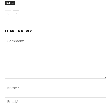
Sylhet
LEAVE A REPLY
Comment:
Nam
Ema