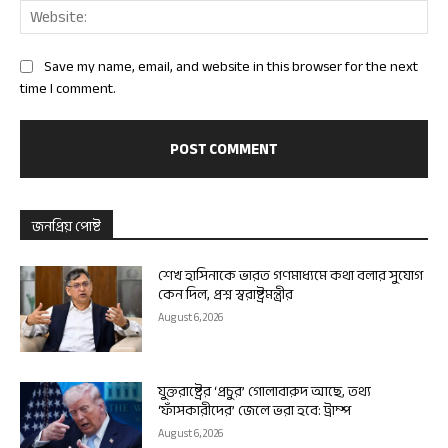
Web
Save my name, email, and website in this browser for the next
time I comment.
জনপ্রিয় পোষ্ট
শেখ হাসিনাকে ভারত গণমাধ্যমে কথা বলার সুযোগ
কেন দিল, প্রশ্ন স্বরাষ্ট্রমন্ত্রীর
August 6, 2026
যুক্তরাষ্ট্রের ‘প্রচুর’ গোলাবারুদ আছে, তথ্য
‘ফাঁসকারীদের’ জেলে ভরা হবে: ট্রাম্প
August 6, 2026