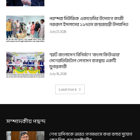
পরম্পরা মিউজিক একাডেমির উদ্যোগে কাজী
নজরুল ইসলামের ১২৭তম জন্মজয়ন্তী উদযাপিত
July 27, 2026
স্মার্ট বাংলাদেশ বিনির্মাণে ‘বাংলা কিউআর’
দেশেরডিজিটাল লেনদেন ব্যবস্থায় একটি
যুগান্তকারী
July 16, 2026
Load more
সম্পাদকীয় পছন্দ
শেখ হাসিনাকে ভারত গণমাধ্যমে কথা বলার সুযোগ