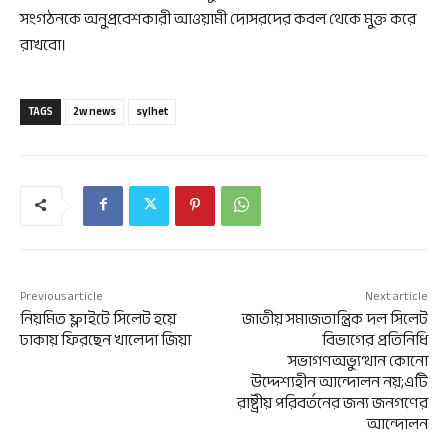
সংগঠনকে অনুপ্রবেশকারী আওয়ামী দোসরদের কবল থেকে মুক্ত করে
রাখবো।
TAGS
2w news
sylhet
Previous article
Next article
নিয়মিত ফ্লাইটে সিলেট হয়ে
জাতীয় সমাজতান্ত্রিক দল সিলেট
ঢাকায় ফিরছেন খালেদা জিয়া
বিভাগের প্রতিনিধি
সভাগণঅভ্যুত্থান কোনো
উদ্দেশ্যহীন আন্দোলন নয়;এটি
রাষ্ট্রীয় পরিবর্তনের জন্য জনগণের
আন্দোলন