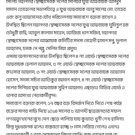
সিলেট মহানগর স্বেচ্ছাসেবক দলের সিনিয়র যুগ্ম আহবায়ক আব্দুস
সামাদ তোহেলের সভাপতিত্বে ও যুগ্ম আহবায়ক আবু সালেহ মো. তাহের
এবং রুনু আহমেদের যৌথ পরিচালনায় সমাবেশে বক্তব্য রাখেন ও
উপস্থিত ছিলেন মহানগর স্বেচ্ছাসেবক দলের যুগ্ম আহবায়ক মুমিনুল হক
চৌধুরী রাহি, আবুল কালাম সাহেদ, আজিজ খান সজিব, মহানগর
স্বেচ্ছাসেবক দলের আহ্বায়ক কমিটির সদস্য মেহেদী হাসান সপু, দুলাল
আহমেদ, চমক দে পল্লু, সেলিম মিয়া প্রমুখ।
এসময় অন্যান্যদের মধ্যে উপস্থিত ছিলেন ৪ নং ওয়ার্ড স্বেচ্ছাসেবক দলের
আহবায়ক হেলাল আহমদ, ৫ নং ওয়ার্ড স্বেচ্ছাসেবক দলের আহবায়ক
কাওসার আহমদ, ৬ নং ওয়ার্ড স্বেচ্ছাসেবক দলের আহবায়ক আহমেদ
হোসেন, সদস্য সচিব আতিকুর রহমান পরান, ৪ নং ওয়ার্ড স্বেচ্ছাসেবক
দলের সিনিয়র যুগ্ম আহবায়ক সুহিন আহমদ। এছাড়াও বিভিন্ন ওয়ার্ড ও
থানার অসংখ্য নেতাকর্মীবৃন্দ।
সমাবেশে বক্তারা বলেন, ১৭ বছর রক্ত বিসর্জন দিতে দিতে শেষ পর্যন্ত
রক্তের সাগর পাড়ি দিয়ে ২০২৪ সালের ৫ আগস্ট ছাত্রজনতার সফল
গণঅভ্যুত্থানের মুখে দেশ ছেড়ে পালিয়ে যায় কুখ্যাত খুনী শেখ হাসিনা।
কিন্তু দুঃখজনক হলেও বাস্তবতা হচ্ছে ৮ মাস পেরিয়ে গেলেও এখনও
গণহত্যাকারী ও তার দোসরদের বিচার হয়নি। বরং তাদের অল্প যে