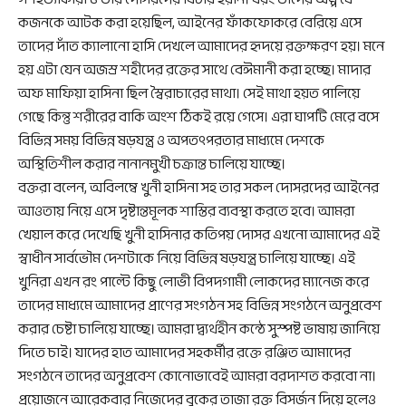
কজনকে আটক করা হয়েছিল, আইনের ফাঁকফোকরে বেরিয়ে এসে
তাদের দাঁত ক্যালানো হাসি দেখলে আমাদের হৃদয়ে রক্তক্ষরণ হয়। মনে
হয় এটা যেন অজস্র শহীদের রক্তের সাথে বেঈমানী করা হচ্ছে। মাদার
অফ মাফিয়া হাসিনা ছিল স্বৈরাচারের মাথা। সেই মাথা হয়ত পালিয়ে
গেছে কিন্তু শরীরের বাকি অংশ ঠিকই রয়ে গেসে। এরা ঘাপটি মেরে বসে
বিভিন্ন সময় বিভিন্ন ষড়যন্ত্র ও অপতৎপরতার মাধ্যমে দেশকে
অস্থিতিশীল করার নানানমুখী চক্রান্ত চালিয়ে যাচ্ছে।
বক্তরা বলেন, অবিলম্বে খুনী হাসিনা সহ তার সকল দোসরদের আইনের
আওতায় নিয়ে এসে দৃষ্টান্তমূলক শাস্তির ব্যবস্থা করতে হবে। আমরা
খেয়াল করে দেখেছি খুনী হাসিনার কতিপয় দোসর এখনো আমাদের এই
স্বাধীন সার্বভৌম দেশটাকে নিয়ে বিভিন্ন ষড়যন্ত্র চালিয়ে যাচ্ছে। এই
খুনিরা এখন রং পাল্টে কিছু লোভী বিপদগামী লোকদের ম্যানেজ করে
তাদের মাধ্যমে আমাদের প্রাণের সংগঠন সহ বিভিন্ন সংগঠনে অনুপ্রবেশ
করার চেষ্টা চালিয়ে যাচ্ছে। আমরা দ্ব্যর্থহীন কন্ঠে সুস্পষ্ট ভাষায় জানিয়ে
দিতে চাই। যাদের হাত আমাদের সহকর্মীর রক্তে রঞ্জিত আমাদের
সংগঠনে তাদের অনুপ্রবেশ কোনোভাবেই আমরা বরদাশত করবো না।
প্রয়োজনে আরেকবার নিজেদের বুকের তাজা রক্ত বিসর্জন দিয়ে হলেও