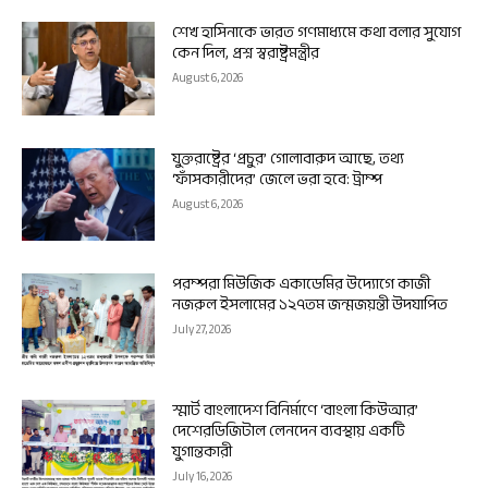
শেখ হাসিনাকে ভারত গণমাধ্যমে কথা বলার সুযোগ
কেন দিল, প্রশ্ন স্বরাষ্ট্রমন্ত্রীর
August 6, 2026
যুক্তরাষ্ট্রের ‘প্রচুর’ গোলাবারুদ আছে, তথ্য
‘ফাঁসকারীদের’ জেলে ভরা হবে: ট্রাম্প
August 6, 2026
পরম্পরা মিউজিক একাডেমির উদ্যোগে কাজী
নজরুল ইসলামের ১২৭তম জন্মজয়ন্তী উদযাপিত
July 27, 2026
স্মার্ট বাংলাদেশ বিনির্মাণে ‘বাংলা কিউআর’
দেশেরডিজিটাল লেনদেন ব্যবস্থায় একটি
যুগান্তকারী
July 16, 2026