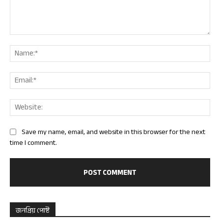
Comment:
Nam
Ema
Web
Save my name, email, and website in this browser for the next
time I comment.
জনপ্রিয় পোষ্ট