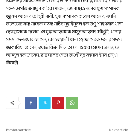
বিএনপির সাবেক সভাপতি গৌছ উদ্দিন পাখি মেম্বার, জেলা ছাত্রদলের
সহ-সভাপতি এনামুল কবির সোহেল, জেলা ছাত্রদলের যুগ্ম সম্পাদক
জুনেদ আহমদ চৌধুরী সানী, যুগ্ম সম্পাদক রুবেল আহমদ, এমসি
কলেজের সদ্য সাবেক সদস্য সচিব মুহাইমুনল হক তপু, শাহপরান থানা
স্বেচ্ছাসেবক দলের ১ম যুগ্ম আহবায়ক মাসুম আহমদ চৌধুরী, থানার
সদস্য দেলওয়ার হোসেন, কোতোয়ালী থানা স্বেচ্ছাসেবক দলের সদস্য
জাকারিয়া হোসেন, ওয়ার্ড বিএনপি নেতা দেলওয়ার হোসেন এনাম, মো.
আব্দুল হক জাবেদ, ছাত্রদলের নেতা তাওহীদুর রহমান ইমন প্রমুখ।
বিজ্ঞপ্তি
Previous article
Next article