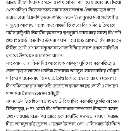
আওয়ামী ফ্যাসিবাদের পতন ও শেখ হাসিনা পালিয়ে যাওয়ার মধ্য দিয়ে।
এখন পরিপূর্ণ বিজয়ের জন্য আমাদের সকলকে ঐক্যবদ্ধ হয়ে কাজ
করতে হবে। বিএনপি কৃষক-শ্রমিক-মেহনতি মানুষের দল। সর্বশ্রেণীর
মানুষের আকাঙ্খা ধারণ করে রাজনীতি করে। বিএনপির প্রতিষ্ঠাতা
শহীদ রাষ্ট্রপ্রতি জিয়াউর রহমানের স্বপ্নপূরর্ণে কাজ করে যাচ্ছে বিএনপি।
৩৩নং ওয়ার্ড বিএনপির উদ্যোগে মঙ্গলবার (১৯ আগস্ট) ইসলামাবাদে
বিভিন্ন শ্রেণী পেশার মানুষের সাথে মতবিনিময় কালে প্রধান অতিথির
বক্তব্যে উপরোক্ত কথাগুলো বলেন।
শাহপরান থানা বিএনপির আহ্বায়ক আব্দুল মুনিমের সভাপতিত্বে ও
জেলা ছাত্রদলের সাংগঠনিক সম্পাদক আব্দুল মোতাকাব্বির চৌধুরী
সাকি’র পরিচালনায় বিশেষ অতিথি হিসেবে বক্তব্যে রাখেন মহানগর
বিএনপির ভারপ্রাপ্ত সভাপতি রেজাউল হাসান কয়েছ লোদী ও সাধারণ
সম্পাদক ইমদাদ হোসেন চৌধুরী।
এসময় উপস্থিত ছিলেন ১নং ওয়ার্ড বিএনপির সভাপতি মুফতি রাইহান
উদ্দিন মুন্না, ৮ নং ওয়ার্ড বিএনপির সাধারণ সম্পাদক মিনহাজ পাঠান,
৩৩ নং ওয়ার্ড বিএনপির আহ্বায়ক কমিটির সদস্য চান মিয়া, সিরাজ
মিয়া, আব্দুল হাই জুনেল, খায়রুল ইসলাম, ৪নং খাদিমপাড়া ইউনিয়ন