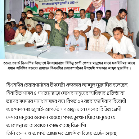
বিএনপির চেয়ারপার্সনের উপদেষ্টা খন্দকার আব্দুল মুক্তাদির বলেছেন,
নির্বাচিত শাসন ও গণতন্ত্র ছাড়া দেশের মানূষের অধিকার প্রতিষ্ঠা বা
তাদের সমস্যার সমাধান সম্ভব নয়। বিগত ১৭ বছর ফ্যাসিবাদ বিরোধী
আন্দোলনসহ জুলাই-আগস্টে গণঅভ্যুত্থানে দেশের বিভিন্ন শ্রেণী
পেশার মানুষের অবদান রয়েছে। গণঅভ্যুত্থান ঘিরে মানুষের যে
আকাঙ্খা তা বাস্তবায়নে কাজ করছে বিএনপি।
তিনি বলেন. ৫ আগস্ট আমাদের আংশিক বিজয় অর্জন হয়েছে