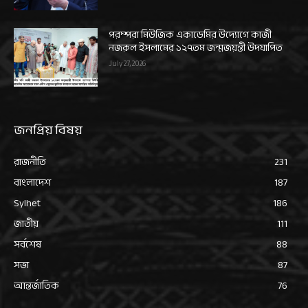
পরম্পরা মিউজিক একাডেমির উদ্যোগে কাজী
নজরুল ইসলামের ১২৭তম জন্মজয়ন্তী উদযাপিত
July 27, 2026
জনপ্রিয় বিষয়
রাজনীতি
231
বাংলাদেশ
187
Sylhet
186
জাতীয়
111
সর্বশেষ
88
সভা
87
আন্তর্জাতিক
76