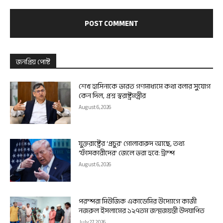
জনপ্রিয় পোষ্ট
শেখ হাসিনাকে ভারত গণমাধ্যমে কথা বলার সুযোগ
কেন দিল, প্রশ্ন স্বরাষ্ট্রমন্ত্রীর
August 6, 2026
যুক্তরাষ্ট্রের ‘প্রচুর’ গোলাবারুদ আছে, তথ্য
‘ফাঁসকারীদের’ জেলে ভরা হবে: ট্রাম্প
August 6, 2026
পরম্পরা মিউজিক একাডেমির উদ্যোগে কাজী
নজরুল ইসলামের ১২৭তম জন্মজয়ন্তী উদযাপিত
July 27, 2026