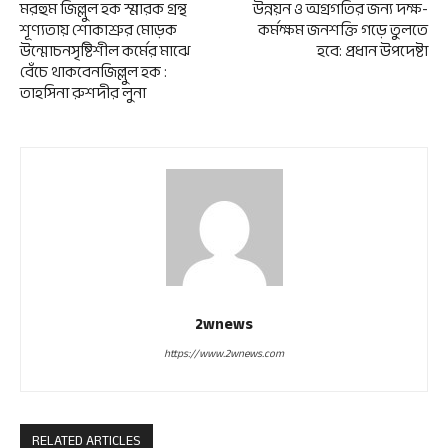
মরহুম জিল্লুল হক স্মারক গ্রন্থ
উন্নয়ন ও অগ্রগতির জন্য দক্ষ-
শূণ্যতায় শোকাশ্রুর মোড়ক
কর্মক্ষম জনশক্তি গড়ে তুলতে
উন্মোচনসৃষ্টিশীল কর্মের মাঝে
হবে: প্রধান উপদেষ্টা
বেঁচে থাকবেনজিল্লুল হক :
তাহসিনা রুশদীর লুনা
2wnews
https://www.2wnews.com
RELATED ARTICLES