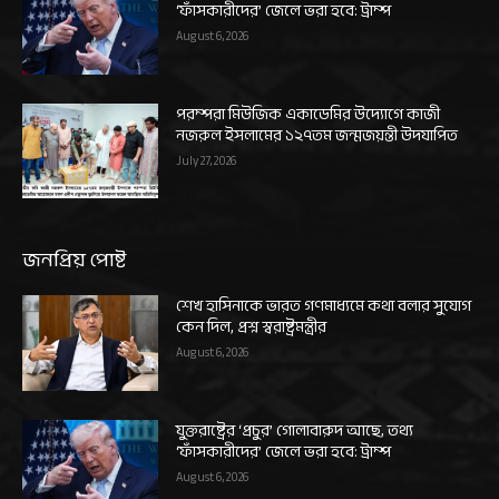
‘ফাঁসকারীদের’ জেলে ভরা হবে: ট্রাম্প
August 6, 2026
পরম্পরা মিউজিক একাডেমির উদ্যোগে কাজী
নজরুল ইসলামের ১২৭তম জন্মজয়ন্তী উদযাপিত
July 27, 2026
জনপ্রিয় পোষ্ট
শেখ হাসিনাকে ভারত গণমাধ্যমে কথা বলার সুযোগ
কেন দিল, প্রশ্ন স্বরাষ্ট্রমন্ত্রীর
August 6, 2026
যুক্তরাষ্ট্রের ‘প্রচুর’ গোলাবারুদ আছে, তথ্য
‘ফাঁসকারীদের’ জেলে ভরা হবে: ট্রাম্প
August 6, 2026