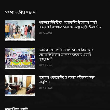
সম্পাদকীয় পছন্দ
পরম্পরা মিউজিক একাডেমির উদ্যোগে কাজী
নজরুল ইসলামের ১২৭তম জন্মজয়ন্তী উদযাপিত
July 27, 2026
স্মার্ট বাংলাদেশ বিনির্মাণে ‘বাংলা কিউআর’
দেশেরডিজিটাল লেনদেন ব্যবস্থায় একটি
যুগান্তকারী
July 16, 2026
নজরুল একাডেমির উপদেষ্টা পরিষদের সভা
অনুষ্ঠিত
July 13, 2026
জনপ্রিয় পোষ্ট