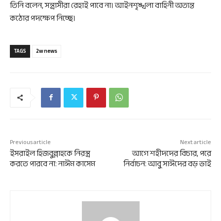
তিনি বলেন, সন্ত্রাসীরা রেহাই পাবে না। আইনশৃঙ্খলা বাহিনী অত্যন্ত
কঠোর পদক্ষেপ নিচ্ছে।
TAGS
2w news
Previous article
Next article
ইসরাইল হিজবুল্লাহকে নিরস্ত্র
আগে শহীদদের বিচার, পরে
করতে পারবে না: নাঈম কাসেম
নির্বাচন: আবু সাঈদের বড় ভাই