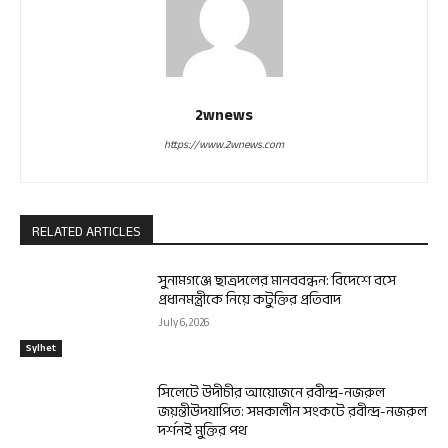
2wnews
https://www.2wnews.com
RELATED ARTICLES
সুনামগঞ্জে ছাত্রদলের মানববন্ধন: বিদেশে বসে
প্রধানমন্ত্রীকে নিয়ে কটুক্তির প্রতিবাদ
July 6, 2026
Sylhet
সিলেটে উদীচীর আয়োজনে রবীন্দ্র-নজরুল
জয়ন্তীউদযাপিত: সমকালীন সংকটে রবীন্দ্র-নজরুল
দর্শনই মুক্তির পথ