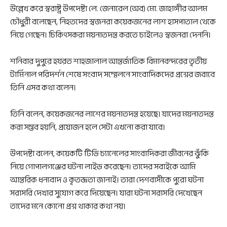
উল্লেখ করে স্বরাষ্ট্র উপদেষ্টা লে. জেনারেল (অব) মো. জাহাঙ্গীর আলম
চৌধুরী বলেছেন, নিহতদের স্বজনরা কয়েকজনের লাশ হাসপাতাল থেকে
নিয়ে গেছেন। চিকিৎসকরা ময়নাতদন্ত করতে চাইলেও স্বজনরা দেননি।
শনিবার দুপুরে হযরত শাহজালাল আন্তর্জাতিক বিমানবন্দরের তৃতীয়
টার্মিনাল পরিদর্শন শেষে সংবাদ সম্মেলনে সাংবাদিকদের প্রশ্নের জবাবে
তিনি এসব কথা বলেন।
তিনি বলেন, কয়েকজনের লাশের ময়নাতদন্ত হয়েছে। যাদের ময়নাতদন্ত
করা সম্ভব হয়নি, প্রয়োজন হলে সেটা এখনো করা যাবে।
উপদেষ্টা বলেন, কয়েকটি টিভি চ্যানেলের সাংবাদিকরা জীবনের ঝুঁকি
নিয়ে গোপালগঞ্জের ঘটনা লাইভ করেছেন। তাদের সবাইকে আমি
আন্তরিক ধন্যবাদ ও কৃতজ্ঞতা জানাই। তারা দেশবাসীকে পুরো ঘটনা
সরাসরি দেখার সুযোগ করে দিয়েছেন। যারা ঘটনা সরাসরি দেখেছেন
তাদের মনে কোনো প্রশ্ন থাকার কথা নয়।