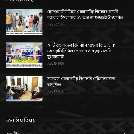
পরম্পরা মিউজিক একাডেমির উদ্যোগে কাজী
নজরুল ইসলামের ১২৭তম জন্মজয়ন্তী উদযাপিত
July 27, 2026
স্মার্ট বাংলাদেশ বিনির্মাণে ‘বাংলা কিউআর’
দেশেরডিজিটাল লেনদেন ব্যবস্থায় একটি
যুগান্তকারী
July 16, 2026
নজরুল একাডেমির উপদেষ্টা পরিষদের সভা
অনুষ্ঠিত
July 13, 2026
জনপ্রিয় বিষয়