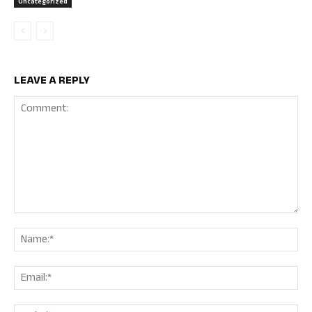
Uncategorized
LEAVE A REPLY
Comment:
Nam
Ema
Web