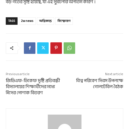
বড় গর্তের সৃষ্টি হয়েছে, যা এই দুর্ঘটনার অন্যতম কারণ ।
TAGS
2w news
অগ্নিকান্ড
বিস্ফোরণ
Previous article
Next article
জিডিএফ-ডিকেফ দৃষ্টি প্রতিবন্ধী
বিশ্ব পরিবেশ দিবস উপলক্ষে
বিদ্যালয়ের শিক্ষার্থীদের মধ্যে
গোলটেবিল বৈঠক
ঈদের পোশাক বিতরণ