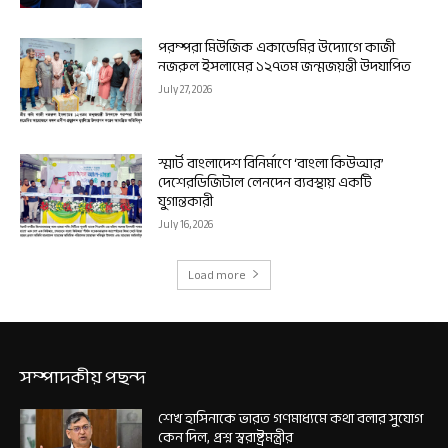
পরম্পরা মিউজিক একাডেমির উদ্যোগে কাজী
নজরুল ইসলামের ১২৭তম জন্মজয়ন্তী উদযাপিত
July 27, 2026
স্মার্ট বাংলাদেশ বিনির্মাণে ‘বাংলা কিউআর’
দেশেরডিজিটাল লেনদেন ব্যবস্থায় একটি
যুগান্তকারী
July 16, 2026
Load more
সম্পাদকীয় পছন্দ
শেখ হাসিনাকে ভারত গণমাধ্যমে কথা বলার সুযোগ
কেন দিল, প্রশ্ন স্বরাষ্ট্রমন্ত্রীর