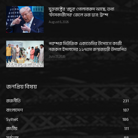
যুক্তরাষ্ট্রের ‘প্রচুর’ গোলাবারুদ আছে, তথ্য
‘ফাঁসকারীদের’ জেলে ভরা হবে: ট্রাম্প
August 6, 2026
পরম্পরা মিউজিক একাডেমির উদ্যোগে কাজী
নজরুল ইসলামের ১২৭তম জন্মজয়ন্তী উদযাপিত
July 27, 2026
জনপ্রিয় বিষয়
রাজনীতি
231
বাংলাদেশ
187
Sylhet
186
জাতীয়
111
সর্বশেষ
88