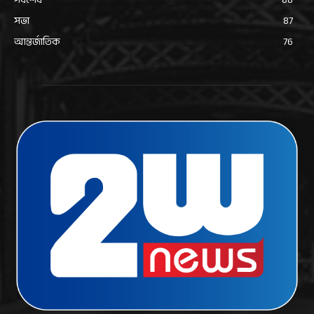
সভা
87
আন্তর্জাতিক
76