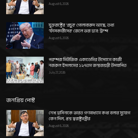
August 6, 2026
যুক্তরাষ্ট্রের ‘প্রচুর’ গোলাবারুদ আছে, তথ্য
‘ফাঁসকারীদের’ জেলে ভরা হবে: ট্রাম্প
August 6, 2026
পরম্পরা মিউজিক একাডেমির উদ্যোগে কাজী
নজরুল ইসলামের ১২৭তম জন্মজয়ন্তী উদযাপিত
July 27, 2026
জনপ্রিয় পোষ্ট
শেখ হাসিনাকে ভারত গণমাধ্যমে কথা বলার সুযোগ
কেন দিল, প্রশ্ন স্বরাষ্ট্রমন্ত্রীর
August 6, 2026