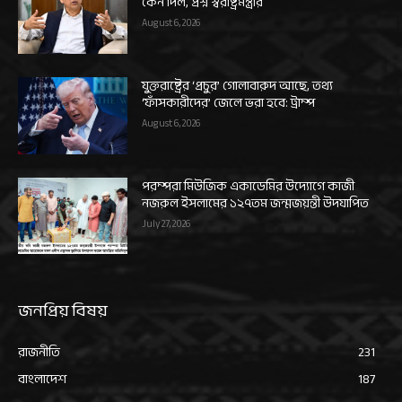
কেন দিল, প্রশ্ন স্বরাষ্ট্রমন্ত্রীর
August 6, 2026
যুক্তরাষ্ট্রের ‘প্রচুর’ গোলাবারুদ আছে, তথ্য
‘ফাঁসকারীদের’ জেলে ভরা হবে: ট্রাম্প
August 6, 2026
পরম্পরা মিউজিক একাডেমির উদ্যোগে কাজী
নজরুল ইসলামের ১২৭তম জন্মজয়ন্তী উদযাপিত
July 27, 2026
জনপ্রিয় বিষয়
রাজনীতি
231
বাংলাদেশ
187