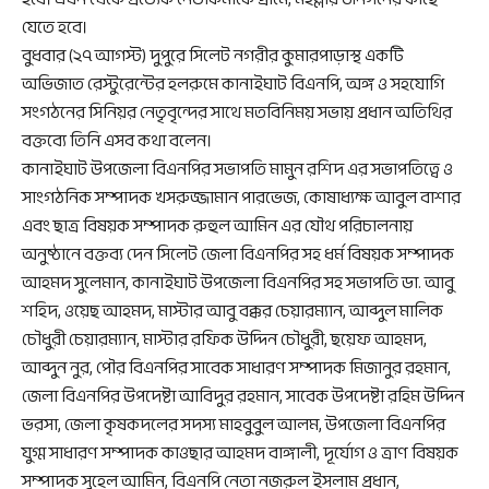
যেতে হবে।
বুধবার (২৭ আগস্ট) দুপুরে সিলেট নগরীর কুমারপাড়াস্থ একটি
অভিজাত রেস্টুরেন্টের হলরুমে কানাইঘাট বিএনপি, অঙ্গ ও সহযোগি
সংগঠনের সিনিয়র নেতৃবৃন্দের সাথে মতবিনিময় সভায় প্রধান অতিথির
বক্তব্যে তিনি এসব কথা বলেন।
কানাইঘাট উপজেলা বিএনপির সভাপতি মামুন রশিদ এর সভাপতিত্বে ও
সাংগঠনিক সম্পাদক খসরুজ্জামান পারভেজ, কোষাধ্যক্ষ আবুল বাশার
এবং ছাত্র বিষয়ক সম্পাদক রুহুল আমিন এর যৌথ পরিচালনায়
অনুষ্ঠানে বক্তব্য দেন সিলেট জেলা বিএনপির সহ ধর্ম বিষয়ক সম্পাদক
আহমদ সুলেমান, কানাইঘাট উপজেলা বিএনপির সহ সভাপতি ডা. আবু
শহিদ, ওয়েছ আহমদ, মাস্টার আবু বক্কর চেয়ারম্যান, আব্দুল মালিক
চৌধুরী চেয়ারম্যান, মাস্টার রফিক উদ্দিন চৌধুরী, ছয়েফ আহমদ,
আব্দুন নুর, পৌর বিএনপির সাবেক সাধারণ সম্পাদক মিজানুর রহমান,
জেলা বিএনপির উপদেষ্টা আবিদুর রহমান, সাবেক উপদেষ্টা রহিম উদ্দিন
ভরসা, জেলা কৃষকদলের সদস্য মাহবুবুল আলম, উপজেলা বিএনপির
যুগ্ম সাধারণ সম্পাদক কাওছার আহমদ বাঙ্গালী, দূর্যোগ ও ত্রাণ বিষয়ক
সম্পাদক সুহেল আমিন, বিএনপি নেতা নজরুল ইসলাম প্রধান,