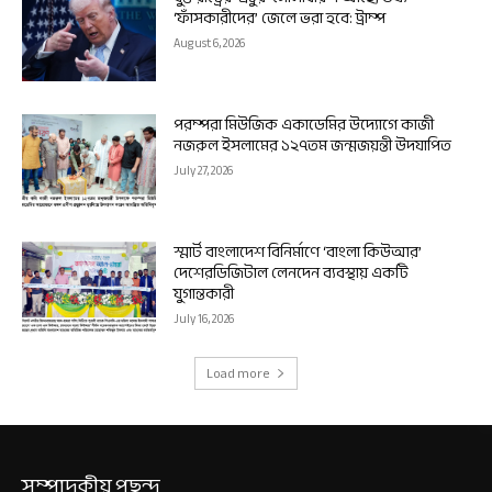
‘ফাঁসকারীদের’ জেলে ভরা হবে: ট্রাম্প
August 6, 2026
পরম্পরা মিউজিক একাডেমির উদ্যোগে কাজী
নজরুল ইসলামের ১২৭তম জন্মজয়ন্তী উদযাপিত
July 27, 2026
স্মার্ট বাংলাদেশ বিনির্মাণে ‘বাংলা কিউআর’
দেশেরডিজিটাল লেনদেন ব্যবস্থায় একটি
যুগান্তকারী
July 16, 2026
Load more
সম্পাদকীয় পছন্দ