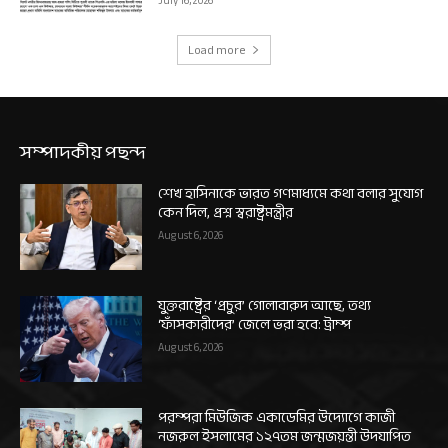
July 16, 2026
Load more
সম্পাদকীয় পছন্দ
শেখ হাসিনাকে ভারত গণমাধ্যমে কথা বলার সুযোগ
কেন দিল, প্রশ্ন স্বরাষ্ট্রমন্ত্রীর
August 6, 2026
যুক্তরাষ্ট্রের ‘প্রচুর’ গোলাবারুদ আছে, তথ্য
‘ফাঁসকারীদের’ জেলে ভরা হবে: ট্রাম্প
August 6, 2026
পরম্পরা মিউজিক একাডেমির উদ্যোগে কাজী
নজরুল ইসলামের ১২৭তম জন্মজয়ন্তী উদযাপিত