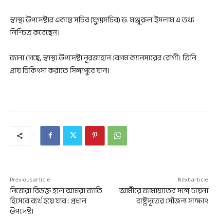
স্বাস্থ্য উপদেষ্টার একান্ত সচিব (যুগ্মসচিব) ড. মঞ্জুরুল ইসলাম এ তথ্য
নিশ্চিত করেছেন।
জানা গেছে, স্বাস্থ্য উপদেষ্টা নূরজাহান বেগম ক্যানসারের রোগী। তিনি
প্রায় চিকিৎসা করাতে সিঙ্গাপুরে যান।
Previous article
Next article
নিজেরা বিভক্ত হলে আমরা জাতি
আমীরে জামায়াতের সঙ্গে চায়না
হিসেবে ব্যর্থ হয়ে যাব : প্রধান
রাষ্ট্রদূতের সৌজন্য সাক্ষাৎ
উপদেষ্টা