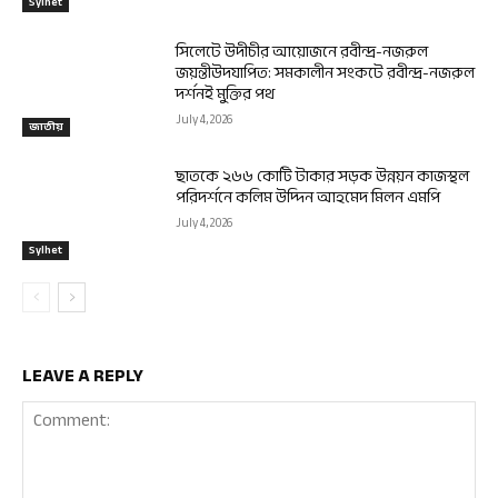
Sylhet
সিলেটে উদীচীর আয়োজনে রবীন্দ্র-নজরুল
জয়ন্তীউদযাপিত: সমকালীন সংকটে রবীন্দ্র-নজরুল
দর্শনই মুক্তির পথ
July 4, 2026
জাতীয়
ছাতকে ২৬৬ কোটি টাকার সড়ক উন্নয়ন কাজস্থল
পরিদর্শনে কলিম উদ্দিন আহমেদ মিলন এমপি
July 4, 2026
Sylhet
LEAVE A REPLY