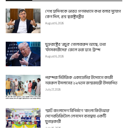
শেখ হাসিনাকে ভারত গণমাধ্যমে কথা বলার সুযোগ
কেন দিল, প্রশ্ন স্বরাষ্ট্রমন্ত্রীর
August 6, 2026
যুক্তরাষ্ট্রের ‘প্রচুর’ গোলাবারুদ আছে, তথ্য
‘ফাঁসকারীদের’ জেলে ভরা হবে: ট্রাম্প
August 6, 2026
পরম্পরা মিউজিক একাডেমির উদ্যোগে কাজী
নজরুল ইসলামের ১২৭তম জন্মজয়ন্তী উদযাপিত
July 27, 2026
স্মার্ট বাংলাদেশ বিনির্মাণে ‘বাংলা কিউআর’
দেশেরডিজিটাল লেনদেন ব্যবস্থায় একটি
যুগান্তকারী