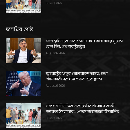
July 27, 2026
জনপ্রিয় পোষ্ট
শেখ হাসিনাকে ভারত গণমাধ্যমে কথা বলার সুযোগ
কেন দিল, প্রশ্ন স্বরাষ্ট্রমন্ত্রীর
August 6, 2026
যুক্তরাষ্ট্রের ‘প্রচুর’ গোলাবারুদ আছে, তথ্য
‘ফাঁসকারীদের’ জেলে ভরা হবে: ট্রাম্প
August 6, 2026
পরম্পরা মিউজিক একাডেমির উদ্যোগে কাজী
নজরুল ইসলামের ১২৭তম জন্মজয়ন্তী উদযাপিত
July 27, 2026