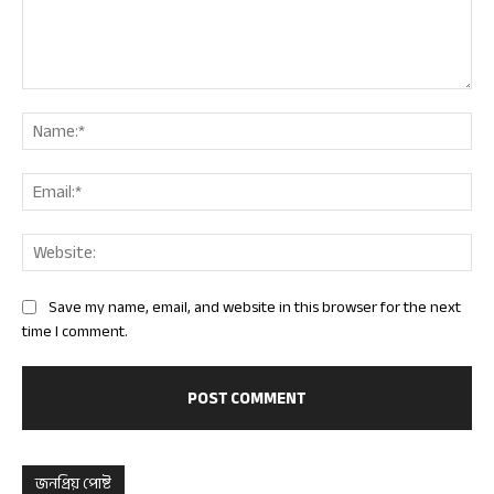
Comment:
Nam
Ema
Web
Save my name, email, and website in this browser for the next
time I comment.
জনপ্রিয় পোষ্ট