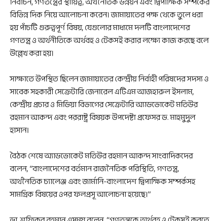
নির্বাচন, গণতন্ত্রের স্থায়িত্ব, অর্থনৈতিক উন্নয়ন এবং দ্বিপাক্ষিক সম্পর্কের
বিভিন্ন দিক নিয়ে আলোচনা করেন। জামায়াতের পক্ষ থেকে তুলে ধরা
হয় পাঁচটি গুরুত্বপূর্ণ বিষয়, যেগুলোর মাধ্যমে দলটি বাংলাদেশের
গণতন্ত্র ও অর্থনীতিকে অর্থবহ ও টেকসই করার লক্ষ্যে কাজ করছে বলে
উল্লেখ করা হয়।
সাক্ষাতে উপস্থিত ছিলেন জামায়াতের কেন্দ্রীয় নির্বাহী পরিষদের সদস্য ও
সাবেক সহকারী সেক্রেটারি জেনারেল এটিএম আজহারুল ইসলাম,
কেন্দ্রীয় প্রচার ও মিডিয়া বিভাগের সেক্রেটারি অ্যাডভোকেট মতিউর
রহমান আকন্দ এবং পররাষ্ট্র বিষয়ক উপদেষ্টা প্রফেসর ড. মাহমুদুল
হাসান।
বৈঠক শেষে অ্যাডভোকেট মতিউর রহমান আকন্দ সাংবাদিকদের
বলেন, “বাংলাদেশের বর্তমান রাজনৈতিক পরিস্থিতি, গণতন্ত্র,
অর্থনৈতিক চ্যালেঞ্জ এবং জার্মানি-বাংলাদেশ দ্বিপাক্ষিক সম্পর্কসহ
সামগ্রিক বিষয়ের ওপর ফলপ্রসূ আলোচনা হয়েছে।”
ডা. শফিকুর রহমান এসময় বলেন, “গণতন্ত্রকে অর্থবহ ও টেকসই করতে