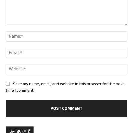
Comment:
Nam
Ema
Web
Save my name, email, and website in this browser for the next
time I comment.
জনপ্রিয় পোষ্ট