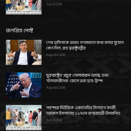
July 27, 2026
জনপ্রিয় পোষ্ট
শেখ হাসিনাকে ভারত গণমাধ্যমে কথা বলার সুযোগ
কেন দিল, প্রশ্ন স্বরাষ্ট্রমন্ত্রীর
August 6, 2026
যুক্তরাষ্ট্রের ‘প্রচুর’ গোলাবারুদ আছে, তথ্য
‘ফাঁসকারীদের’ জেলে ভরা হবে: ট্রাম্প
August 6, 2026
পরম্পরা মিউজিক একাডেমির উদ্যোগে কাজী
নজরুল ইসলামের ১২৭তম জন্মজয়ন্তী উদযাপিত
July 27, 2026