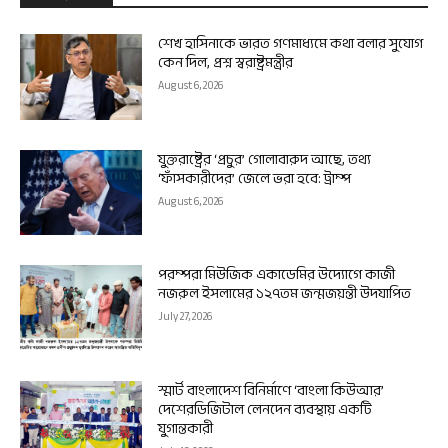
শেখ হাসিনাকে ভারত গণমাধ্যমে কথা বলার সুযোগ
কেন দিল, প্রশ্ন স্বরাষ্ট্রমন্ত্রীর
August 6, 2026
যুক্তরাষ্ট্রের ‘প্রচুর’ গোলাবারুদ আছে, তথ্য
‘ফাঁসকারীদের’ জেলে ভরা হবে: ট্রাম্প
August 6, 2026
পরম্পরা মিউজিক একাডেমির উদ্যোগে কাজী
নজরুল ইসলামের ১২৭তম জন্মজয়ন্তী উদযাপিত
July 27, 2026
স্মার্ট বাংলাদেশ বিনির্মাণে ‘বাংলা কিউআর’
দেশেরডিজিটাল লেনদেন ব্যবস্থায় একটি
যুগান্তকারী