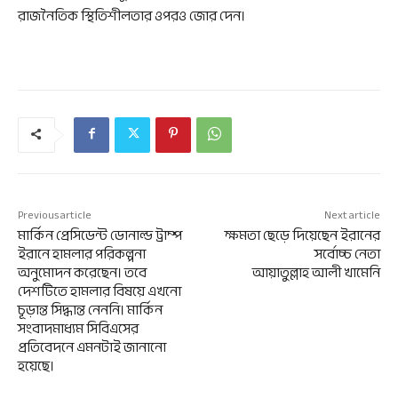
রাজনৈতিক স্থিতিশীলতার ওপরও জোর দেন।
Previous article
Next article
মার্কিন প্রেসিডেন্ট ডোনাল্ড ট্রাম্প
ক্ষমতা ছেড়ে দিয়েছেন ইরানের
ইরানে হামলার পরিকল্পনা
সর্বোচ্চ নেতা
অনুমোদন করেছেন। তবে
আয়াতুল্লাহ আলী খামেনি
দেশটিতে হামলার বিষয়ে এখনো
চূড়ান্ত সিদ্ধান্ত নেননি। মার্কিন
সংবাদমাধ্যম সিবিএসের
প্রতিবেদনে এমনটাই জানানো
হয়েছে।