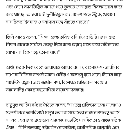
এবং দেশে ন্যায়ভিত্তিক সমাজ গড়ে তুলতে জামায়াত নিরলসভাবে কাজ
করে যাচ্ছে। আমরা চাই দুর্নীতিমুক্ত বাংলাদেশ গড়ে উঠুক, যেখানে
নাগরিকরা ইনসাফ ও মর্যাদার সঙ্গে বাঁচতে পারবে।”
তিনি আরও বলেন, “শিক্ষা হচ্ছে ভবিষ্যৎ নির্মাণের ভিত্তি। জামায়াত
শিক্ষা খাতকে সর্বোচ্চ গুরুত্ব দিয়ে কাজ করছে যাতে করে ভবিষ্যতের
যোগ্য নাগরিক গড়ে তোলা যায়।”
অর্থনৈতিক দিক থেকে জামায়াত আমির বলেন, বাংলাদেশ-জার্মানির
মধ্যে বাণিজ্যিক সম্পর্ক আরও গভীর ও ফলপ্রসূ হতে পারে। বিশেষ করে
গার্মেন্টস রপ্তানি এবং জার্মান পণ্য, বিশেষত মেডিকেল সরঞ্জাম
আমদানির ক্ষেত্রে সহযোগিতা বাড়ানো দরকার।
রাষ্ট্রদূত আচিম ট্রস্টার বৈঠকে বলেন, “গণতন্ত্র প্রতিষ্ঠার জন্য সংলাপ ও
সহনশীলতা অপরিহার্য। মানুষ হত্যা বা সংঘাতের মাধ্যমে গণতন্ত্র আসে
না, বরং এর জন্য প্রয়োজন অ্যাকোমোডেটিং মানসিকতা ও রাজনৈতিক
ঐক্য।” তিনি জলবায়ু পরিবর্তন মোকাবিলা, অর্থনৈতিক অগ্রগতি এবং