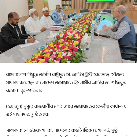
বাংলাদেশে নিযুক্ত জার্মান রাষ্ট্রদূত মি. আচিম ট্রস্টারের সঙ্গে সৌজন্য
সাক্ষাৎ করেছেন বাংলাদেশ জামায়াতে ইসলামীর আমির ডা. শফিকুর
রহমান। বৃহস্পতিবার
(১৯ জুন) দুপুরে রাজধানীর মগবাজারে জামায়াতের কেন্দ্রীয় কার্যালয়ে
এই সাক্ষাৎ অনুষ্ঠিত হয়।
সাক্ষাৎকালে উভয়পক্ষ বাংলাদেশের রাজনৈতিক প্রেক্ষাপট, সুষ্ঠু