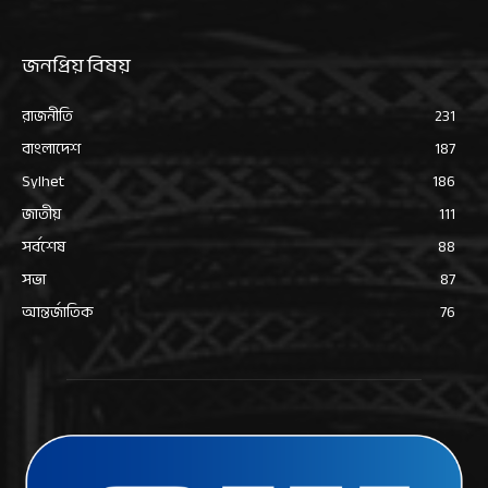
জনপ্রিয় বিষয়
রাজনীতি
231
বাংলাদেশ
187
Sylhet
186
জাতীয়
111
সর্বশেষ
88
সভা
87
আন্তর্জাতিক
76