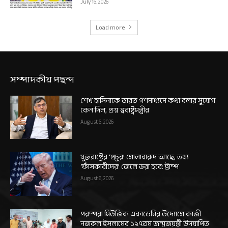
July 16, 2026
Load more
সম্পাদকীয় পছন্দ
শেখ হাসিনাকে ভারত গণমাধ্যমে কথা বলার সুযোগ
কেন দিল, প্রশ্ন স্বরাষ্ট্রমন্ত্রীর
August 6, 2026
যুক্তরাষ্ট্রের ‘প্রচুর’ গোলাবারুদ আছে, তথ্য
‘ফাঁসকারীদের’ জেলে ভরা হবে: ট্রাম্প
August 6, 2026
পরম্পরা মিউজিক একাডেমির উদ্যোগে কাজী
নজরুল ইসলামের ১২৭তম জন্মজয়ন্তী উদযাপিত