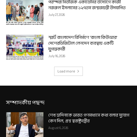
পরম্পরা মিউজিক একাডেমির উদ্যোগে কাজী
নজরুল ইসলামের ১২৭তম জন্মজয়ন্তী উদযাপিত
July 27, 2026
স্মার্ট বাংলাদেশ বিনির্মাণে ‘বাংলা কিউআর’
দেশেরডিজিটাল লেনদেন ব্যবস্থায় একটি
যুগান্তকারী
July 16, 2026
Load more
সম্পাদকীয় পছন্দ
শেখ হাসিনাকে ভারত গণমাধ্যমে কথা বলার সুযোগ
কেন দিল, প্রশ্ন স্বরাষ্ট্রমন্ত্রীর
August 6, 2026