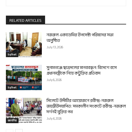
RELATED ARTICLES
নজরুল একাডেমির উপদেষ্টা পরিষদের সভা
অনুষ্ঠিত
July 13, 2026
Sylhet
সুনামগঞ্জে ছাত্রদলের মানববন্ধন: বিদেশে বসে
প্রধানমন্ত্রীকে নিয়ে কটুক্তির প্রতিবাদ
July 6, 2026
Sylhet
সিলেটে উদীচীর আয়োজনে রবীন্দ্র-নজরুল
জয়ন্তীউদযাপিত: সমকালীন সংকটে রবীন্দ্র-নজরুল
দর্শনই মুক্তির পথ
July 4, 2026
জাতীয়