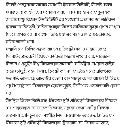
সিলেট প্রেসক্লাবের সাবেক সভাপতি ইকবাল সিদ্দিকী, সিলেট জেলা
সমাজসেবা কার্যালয়ের সহকারি পরিচালক মোহাম্মদ রফিকুল হক,
জাতীয় চক্ষু বিজ্ঞান ইন্সটিটিউট এর সহযোগী অধ্যাপক ডা. জহিরুল
ইসলাম অচিনপুরী, দৈনিক যুগান্তর সিলেট অফিসের ব্যুরো প্রধান সংগ্রাম
সিংহ। স্বাগত বক্তব্য রাখেন জিডিএফ এর সহ সভাপতি এডভোকেট
রকিব আলী খান।
সম্মানিত অতিথির বক্তব্য রাখেন প্রতিবন্ধী সেবা ও সাহায্য কেন্দ্র
সিলেটের প্রতিবন্ধী বিষয়ক কর্মকর্তা সিদ্ধার্থ শংকর রায়, শাহজালাল
বিজ্ঞান ও প্রযুক্তি বিশ্ব বিদ্যালয়ের সহকারী রেজিস্ট্রার দেওয়ান হাছিব
রাজা চৌধুরী, রহমানিয়া প্রতিবন্ধী কল্যাণ ফাউন্ডেশনের প্রতিষ্ঠাতা
সভাপতি আলহাজ্ব আতাউর রহমান খান সামছু। বক্তব্য রাখেন জিডিএফ
এর উপদেষ্টা ডা. মিফতাহুল হোসেন সুইট, জিডিএফ এর সভাপতি প্রমেশ
দত্ত।
উপস্থিত ছিলেন জিডিএফ-ডিকেফ দৃষ্টি প্রতিবন্ধী বিদ্যালয়ের শিক্ষক
মো. শাহজাহান, আফজল শিকদার, সরুফা বেগম, ধর্মীয় শিক্ষক
মাওলানা আনিছুল হক, সংগীত শিক্ষক ওয়াসিম আহমদ, জিডিএফ-
ডিকেফ দৃষ্টি প্রতিবন্ধী বিদ্যালয়ের ট্রেজারার মো. দিদার আহমদ,