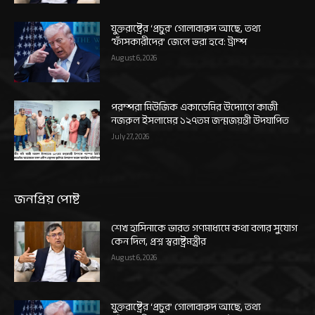
যুক্তরাষ্ট্রের ‘প্রচুর’ গোলাবারুদ আছে, তথ্য
‘ফাঁসকারীদের’ জেলে ভরা হবে: ট্রাম্প
August 6, 2026
পরম্পরা মিউজিক একাডেমির উদ্যোগে কাজী
নজরুল ইসলামের ১২৭তম জন্মজয়ন্তী উদযাপিত
July 27, 2026
জনপ্রিয় পোষ্ট
শেখ হাসিনাকে ভারত গণমাধ্যমে কথা বলার সুযোগ
কেন দিল, প্রশ্ন স্বরাষ্ট্রমন্ত্রীর
August 6, 2026
যুক্তরাষ্ট্রের ‘প্রচুর’ গোলাবারুদ আছে, তথ্য