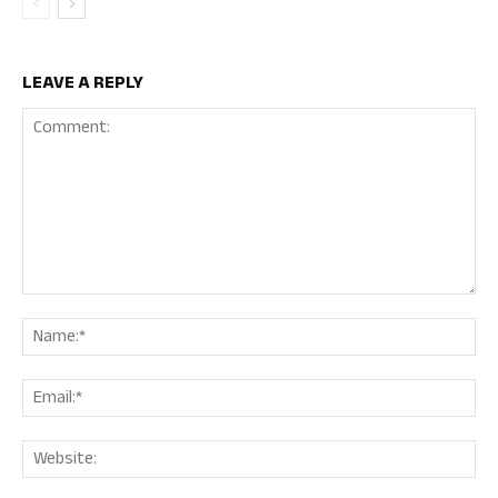
LEAVE A REPLY
Comment:
Nam
Ema
Web