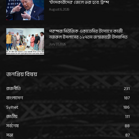
‘ফাঁসকারীদের’ জেলে ভরা হবে: ট্রাম্প
August 6, 2026
পরম্পরা মিউজিক একাডেমির উদ্যোগে কাজী
নজরুল ইসলামের ১২৭তম জন্মজয়ন্তী উদযাপিত
July 27, 2026
জনপ্রিয় বিষয়
রাজনীতি
231
বাংলাদেশ
187
Sylhet
186
জাতীয়
111
সর্বশেষ
88
সভা
87