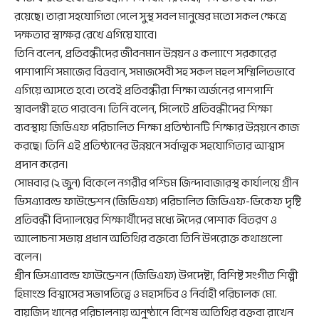
রয়েছে। তারা সহযোগিতা পেলে সুস্থ সবল মানুষের মতো সকল ক্ষেত্রে
দক্ষতার স্বাক্ষর রেখে এগিয়ে যাবে।
তিনি বলেন, প্রতিবন্ধীদের জীবনমান উন্নয়ন ও কল্যাণে সরকারের
পাশাপাশি সমাজের বিত্তবান, সমাজসেবী সহ সকল মহল সম্মিলিতভাবে
এগিয়ে আসতে হবে। তবেই প্রতিবন্ধীরা শিক্ষা অর্জনের পাশপাশি
স্বাবলম্বী হতে পারবেন। তিনি বলেন, সিলেটে প্রতিবন্ধীদের শিক্ষা
ব্যবস্থায় জিডিএফ পরিচালিত শিক্ষা প্রতিষ্ঠানটি শিক্ষার উন্নয়নে কাজ
করছে। তিনি এই প্রতিষ্ঠানের উন্নয়নে সর্বাত্মক সহযোগিতার আশ্বাস
প্রদান করেন।
সোমবার (২ জুন) বিকেলে নগরীর পশ্চিম জিন্দাবাজারস্থ কার্যালয়ে গ্রীন
ডিসএ্যাবল্ড ফাউন্ডেশন (জিডিএফ) পরিচালিত জিডিএফ-ডিকেফ দৃষ্টি
প্রতিবন্ধী বিদ্যালয়ের শিক্ষার্থীদের মধ্যে ঈদের পোশাক বিতরণ ও
আলোচনা সভায় প্রধান অতিথির বক্তব্যে তিনি উপরোক্ত কথাগুলো
বলেন।
গ্রীন ডিসএ্যাবল্ড ফাউন্ডেশন (জিডিএফ) উপদেষ্টা, বিশিষ্ট সংগীত শিল্পী
হিমাংশু বিশ্বাসের সভাপতিত্বে ও মহাসচিব ও নির্বাহী পরিচালক মো.
বায়জিদ খানের পরিচালনায় অনুষ্ঠানে বিশেষ অতিথির বক্তব্য রাখেন