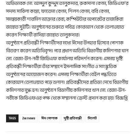
অভিভাবক মো. আব্দুল কুদ্দুস তালুকদার, রুকসানা বেগম, জিডিএফ’র
সদস্য সাবিলা কান্তা, ফাতেমা বেগম, শিলন বেগম, ববি বেগম,
সমন্বয়কারী শারমিন আক্তার রেবা, কম্পিউটার অপারেটর তাজকিরা
জান্নাত সুইটি। অনুষ্ঠানের শুরুতে পবিত্র কোরআন থেকে তেলাওয়াত
করেন শিক্ষার্থী রাদিয়া জান্নাত তালুকদার।
অনুষ্ঠানে প্রতিবন্ধী শিক্ষার্থীদের মধ্যে ঈদের উপহার হিসেবে পোশাক
বিতরণ করেন অতিথিবৃন্দ। পরে প্রধান অতিথি বিভাগীয় কমিশনার খান
মো. রেজা-উন-নবী জিডিএফ কার্যালয় পরিদর্শন করেন। এসময় দৃষ্টি
প্রতিবন্ধী শিক্ষার্থীরা তাঁর সম্মানে ইসলামিক সংগীত ও সাংস্কৃতিক
অনুষ্ঠানের আয়োজন করেন। এসময় শিক্ষার্থীরা বেইল পদ্ধতিতে
কোরআন তেলাওয়াত পড়ে শুনান। প্রতিবন্ধীদের প্রতিভা দেখে বিভাগীয়
কমিশনার মুগ্ধ হন। অনুষ্ঠানে বিভাগীয় কমিশনার খান মো. রেজা-উন-
নবীকে জিডিএফএর পক্ষ থেকে সম্মাননা ক্রেস্ট প্রদান করা হয়। বিজ্ঞপ্তি
TAGS
2w news
ঈদ পোশাক
দৃষ্টি প্রতিবন্ধী
সিলেট