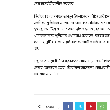
দেয় অন্তর্বর্তীকালীন সরকার।
নির্বাচনের আগপর্যন্ত তাজুল ইসলামের অধীনে চব্
২৪টি আনুষ্ঠানিক অভিযোগ জমা দেয় প্রসিকিউশন। বর্
হয়েছে তিনটির। ঘোষিত রায়ে দণ্ডিত ২৬ জনের মধ্যে ক্ষমতাচ
খান কামালসহ পুলিশের প্রধানরাও রয়েছেন। রায়ের অপে
হত্যাসহ দুটি মামলা। এরই মধ্যে আগামী ৪ মার্চ ঘো
রায়।
এছাড়া আওয়ামী লীগ সরকারের শাসনামলে গুম-নির্যাতন
মেজর জেনারেল (অব.) জিয়াউল আহসানও। আওয়ামী ল
মামলার আসামি।
Share