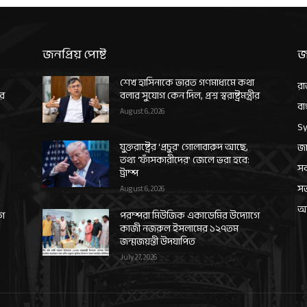
জনপ্রিয় পোষ্ট
জ
শেখ হাসিনাকে ভারত গণমাধ্যমে কথা
রা
ীর
বলার সুযোগ কেন দিল, প্রশ্ন স্বরাষ্ট্রমন্ত্রীর
বা
August 6, 2026
Sy
যুক্তরাষ্ট্রের ‘প্রচুর’ গোলাবারুদ আছে,
জা
তথ্য ‘ফাঁসকারীদের’ জেলে ভরা হবে:
সর
ট্রাম্প
স
August 6, 2026
আন
গে
পরম্পরা মিউজিক একাডেমির উদ্যোগে
কাজী নজরুল ইসলামের ১২৭তম
জন্মজয়ন্তী উদযাপিত
July 27, 2026