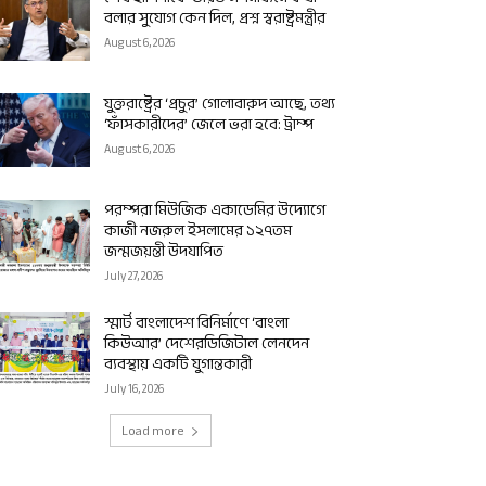
বলার সুযোগ কেন দিল, প্রশ্ন স্বরাষ্ট্রমন্ত্রীর
August 6, 2026
যুক্তরাষ্ট্রের ‘প্রচুর’ গোলাবারুদ আছে, তথ্য
‘ফাঁসকারীদের’ জেলে ভরা হবে: ট্রাম্প
August 6, 2026
পরম্পরা মিউজিক একাডেমির উদ্যোগে
কাজী নজরুল ইসলামের ১২৭তম
জন্মজয়ন্তী উদযাপিত
July 27, 2026
স্মার্ট বাংলাদেশ বিনির্মাণে ‘বাংলা
কিউআর’ দেশেরডিজিটাল লেনদেন
ব্যবস্থায় একটি যুগান্তকারী
July 16, 2026
Load more