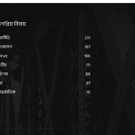
নপ্রিয় বিষয়
জনীতি
231
ংলাদেশ
187
lhet
186
তীয়
111
্বশেষ
88
ভা
87
্তর্জাতিক
76