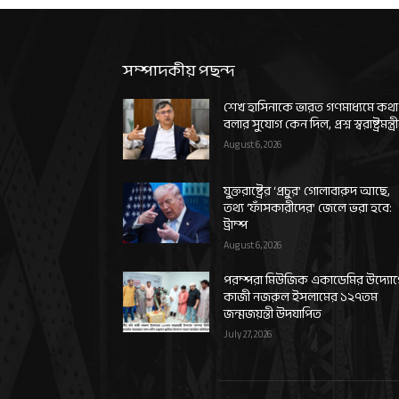
সম্পাদকীয় পছন্দ
শেখ হাসিনাকে ভারত গণমাধ্যমে কথা
বলার সুযোগ কেন দিল, প্রশ্ন স্বরাষ্ট্রমন্ত্র
August 6, 2026
যুক্তরাষ্ট্রের ‘প্রচুর’ গোলাবারুদ আছে,
তথ্য ‘ফাঁসকারীদের’ জেলে ভরা হবে:
ট্রাম্প
August 6, 2026
পরম্পরা মিউজিক একাডেমির উদ্যো
কাজী নজরুল ইসলামের ১২৭তম
জন্মজয়ন্তী উদযাপিত
July 27, 2026