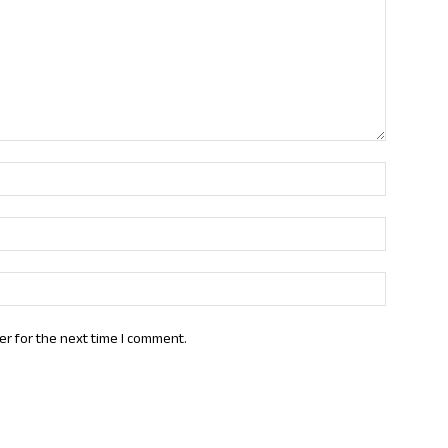
Name:*
Email:*
Website:
er for the next time I comment.