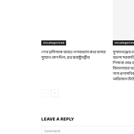
Uncategorized
Uncategoriz
শেখ হাসিনাকে ভারত গণমাধ্যমে কথা বলার
সুনামগঞ্জের
সুযোগ কেন দিল, প্রশ্ন স্বরাষ্ট্রমন্ত্রীর
বগুলা সরকারি 
শিক্ষক মোঃ জ
বিদ্যালয়ের অ
নানা প্রশাসন
অভিযোগ উঠে
LEAVE A REPLY