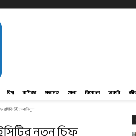
বিশ্ব
বাণিজ্য
মতামত
খেলা
বিনোদন
চাকরি
জী
িফ প্রসিকিউটর আমিনুল
ইসিটির নতুন চিফ